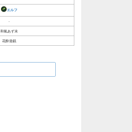
エルフ
-
和氣あず未
花酔遊戯
る