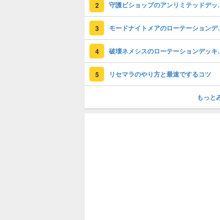
守護ビショップのアンリ
2
モードナイトメアのロ
3
破壊ネメシスのローテ
4
リセマラのやり方と最速でするコツ
5
もっと