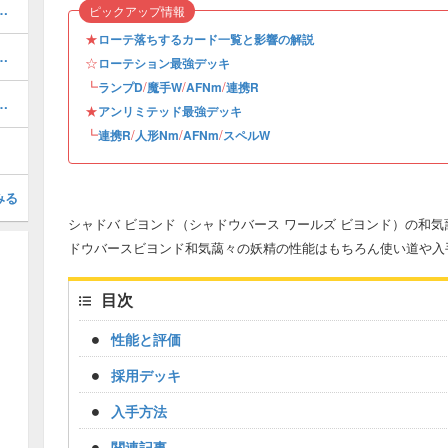
ミテッドデッキレシピと立ち回り・マリガン
ピックアップ情報
★
ローテ落ちするカード一覧と影響の解説
ーテーションデッキレシピと立ち回り
☆
ローテション最強デッキ
┗
/
/
/
ランプD
魔手W
AFNm
連携R
ーションデッキレシピと立ち回り・対策
★
アンリミテッド最強デッキ
┗
/
/
/
連携R
人形Nm
AFNm
スペルW
みる
シャドバ ビヨンド（シャドウバース ワールズ ビヨンド）の和
ドウバースビヨンド和気藹々の妖精の性能はもちろん使い道や入
目次
性能と評価
採用デッキ
入手方法
関連記事