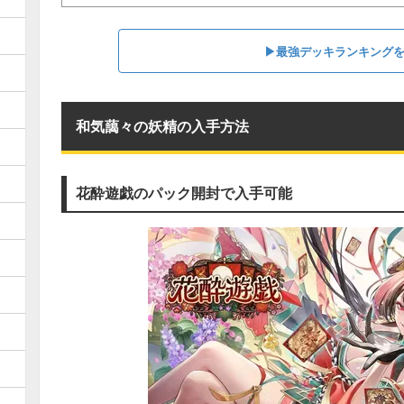
▶︎最強デッキランキング
和気藹々の妖精の入手方法
花酔遊戯のパック開封で入手可能