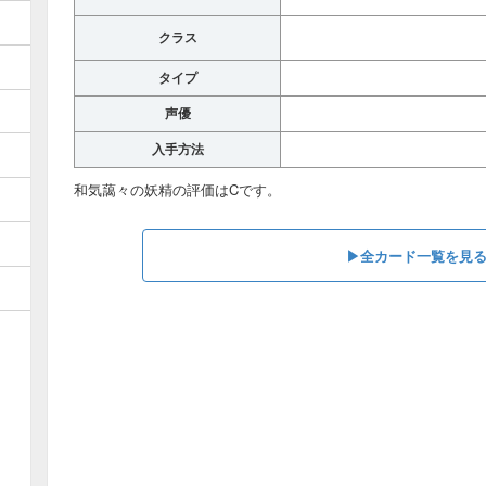
クラス
タイプ
声優
入手方法
和気藹々の妖精の評価はCです。
▶︎全カード一覧を見