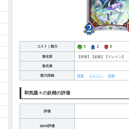
5
2
6
コスト｜能力
進化前
【突進】【必殺】【ドレイン】
進化後
-
能力詳細
突進
ドレイン
必殺
和気藹々の妖精の評価
評価
2pick評価