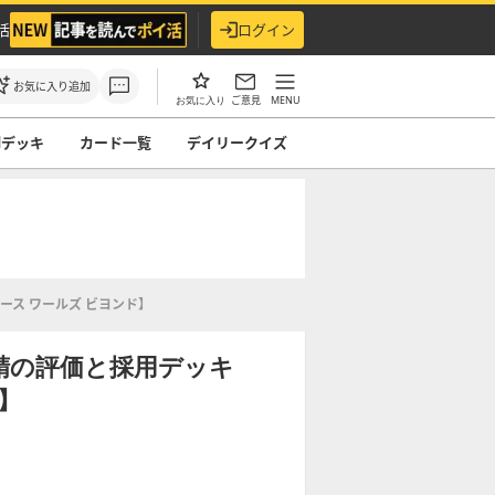
活
ログイン
お気に入り追加
ご意見
MENU
お気に入り
ndデッキ
カード一覧
デイリークイズ
ス ワールズ ビヨンド】
精の評価と採用デッキ
】