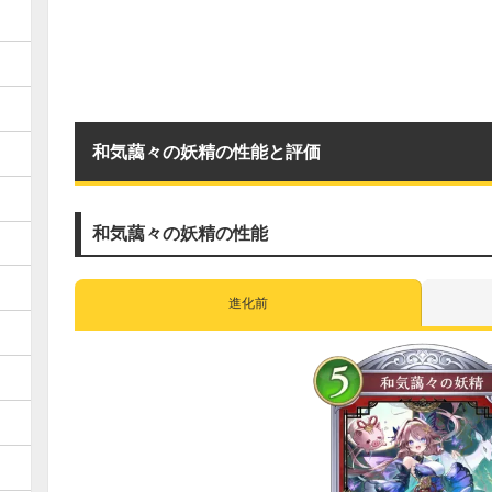
和気藹々の妖精の性能と評価
和気藹々の妖精の性能
進化前