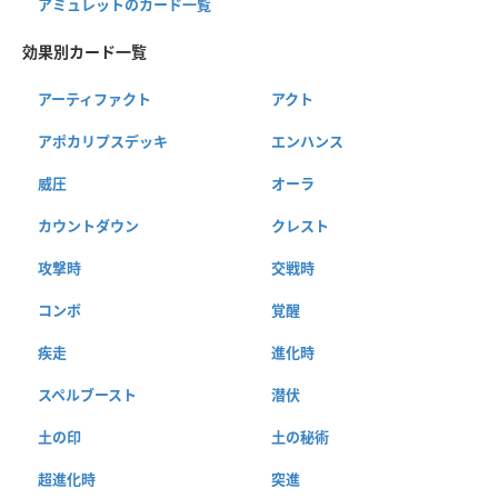
アミュレットのカード一覧
効果別カード一覧
アーティファクト
アクト
アポカリプスデッキ
エンハンス
威圧
オーラ
カウントダウン
クレスト
攻撃時
交戦時
コンボ
覚醒
疾走
進化時
スペルブースト
潜伏
土の印
土の秘術
超進化時
突進