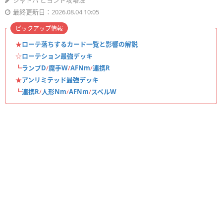
シャドバ ビヨンド攻略班
最終更新日：2026.08.04 10:05
ピックアップ情報
★
ローテ落ちするカード一覧と影響の解説
☆
ローテション最強デッキ
┗
ランプD
/
魔手W
/
AFNm
/
連携R
★
アンリミテッド最強デッキ
┗
連携R
/
人形Nm
/
AFNm
/
スペルW