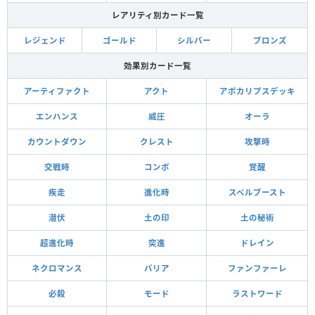
レアリティ別カード一覧
レジェンド
ゴールド
シルバー
ブロンズ
効果別カード一覧
アーティファクト
アクト
アポカリプスデッキ
エンハンス
威圧
オーラ
カウントダウン
クレスト
攻撃時
交戦時
コンボ
覚醒
疾走
進化時
スペルブースト
潜伏
土の印
土の秘術
超進化時
突進
ドレイン
ネクロマンス
バリア
ファンファーレ
必殺
モード
ラストワード