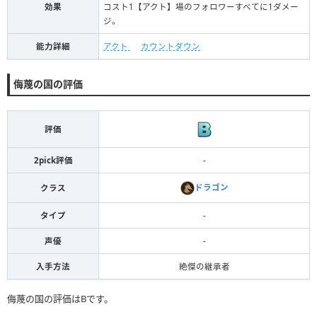
効果
コスト1【アクト】場のフォロワーすべてに1ダメー
ジ。
能力詳細
アクト
カウントダウン
侮蔑の国の評価
評価
2pick評価
-
ドラゴン
クラス
タイプ
-
声優
-
入手方法
絶傑の継承者
侮蔑の国の評価はBです。