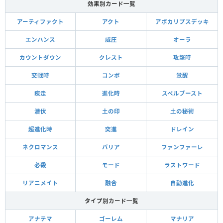
効果別カード一覧
アーティファクト
アクト
アポカリプスデッキ
エンハンス
威圧
オーラ
カウントダウン
クレスト
攻撃時
交戦時
コンボ
覚醒
疾走
進化時
スペルブースト
潜伏
土の印
土の秘術
超進化時
突進
ドレイン
ネクロマンス
バリア
ファンファーレ
必殺
モード
ラストワード
リアニメイト
融合
自動進化
タイプ別カード一覧
アナテマ
ゴーレム
マナリア