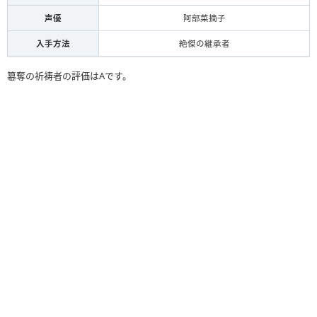
声優
阿部菜摘子
入手方法
絶傑の継承者
簒奪の祈祷者の評価はAです。