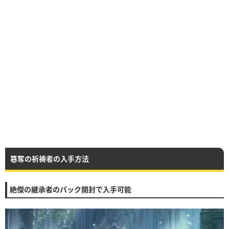
簒奪の祈祷者の入手方法
絶傑の継承者のパック開封で入手可能