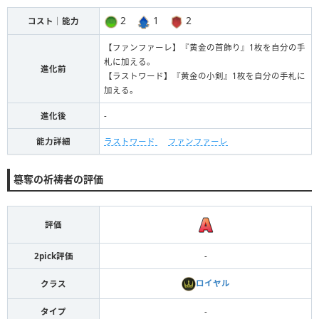
2
1
2
コスト｜能力
【ファンファーレ】『黄金の首飾り』1枚を自分の手
札に加える。
進化前
【ラストワード】『黄金の小剣』1枚を自分の手札に
加える。
進化後
-
能力詳細
ラストワード
ファンファーレ
簒奪の祈祷者の評価
評価
2pick評価
-
ロイヤル
クラス
タイプ
-