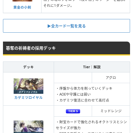
それに1ダメージ。
黄金の小剣
▶︎全カード一覧を見る
簒奪の祈祷者の採用デッキ
デッキ
Tier｜解説
アグロ
・序盤から体力を削っていくデッキ
・AOEや守護には弱い
カゲミツロイヤル
・カゲミツ復活に合わせて高打点
ミッドレンジ
・財宝カードで強化されるオクトリスとシン
セライズが強力