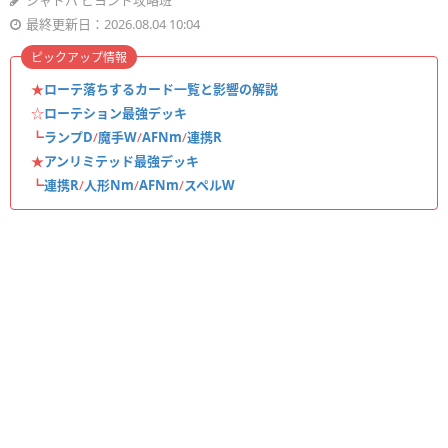
シャドバ ビヨンド攻略班
最終更新日：2026.08.04 10:04
ピックアップ情報
★
ローテ落ちするカード一覧と影響の解説
☆
ローテション最強デッキ
┗
ランプD
/
魔手W
/
AFNm
/
連携R
★
アンリミテッド最強デッキ
┗
連携R
/
人形Nm
/
AFNm
/
スペルW