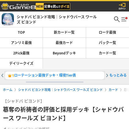
シャドバ ビヨンド攻略｜シャドウバース ワール
ズ ビヨンド
TOP
新カード一覧
ローテ最強
アンリミ最強
最強カード
パック一覧
2Pick最強
Beyondデッキ
カード一覧
デイリークイズ
ローテーション最強デッキ・環境Tier表
もっとみる
魔手ウィ
1
2
ホーム
シャドバ ビヨンド攻略｜シャドウバース ワールズ ビヨンド
カード
簒
【シャドバ ビヨンド】
簒奪の祈祷者の評価と採用デッキ【シャドウバ
ース ワールズ ビヨンド】