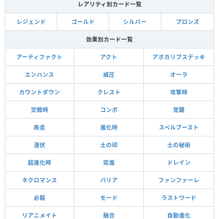
レアリティ別カード一覧
レジェンド
ゴールド
シルバー
ブロンズ
効果別カード一覧
アーティファクト
アクト
アポカリプスデッキ
エンハンス
威圧
オーラ
カウントダウン
クレスト
攻撃時
交戦時
コンボ
覚醒
疾走
進化時
スペルブースト
潜伏
土の印
土の秘術
超進化時
突進
ドレイン
ネクロマンス
バリア
ファンファーレ
必殺
モード
ラストワード
リアニメイト
融合
自動進化