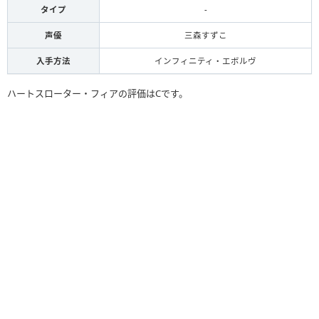
タイプ
-
声優
三森すずこ
入手方法
インフィニティ・エボルヴ
ハートスローター・フィアの評価はCです。