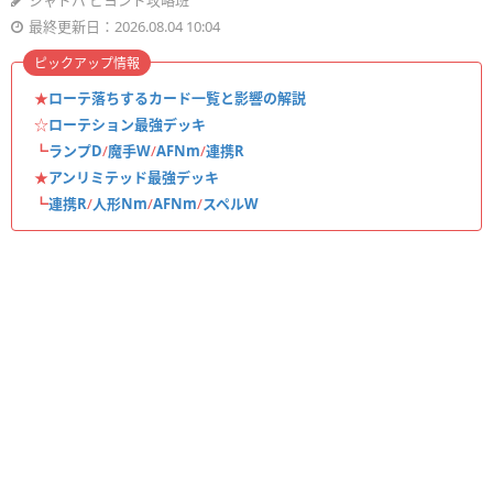
シャドバ ビヨンド攻略班
最終更新日：2026.08.04 10:04
ピックアップ情報
★
ローテ落ちするカード一覧と影響の解説
☆
ローテション最強デッキ
┗
ランプD
/
魔手W
/
AFNm
/
連携R
★
アンリミテッド最強デッキ
┗
連携R
/
人形Nm
/
AFNm
/
スペルW