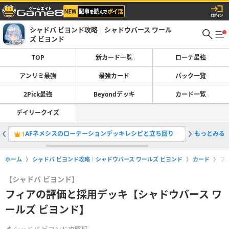
シャドバ ビヨンド攻略｜シャドウバース ワール
ズ ビヨンド
TOP
新カード一覧
ローテ最強
アンリミ最強
最強カード
パック一覧
2Pick最強
Beyondデッキ
カード一覧
デイリークイズ
AFネメシスのローテーションデッキレシピと立ち回り
もっとみる
重い時の
1
2
ホーム
シャドバ ビヨンド攻略｜シャドウバース ワールズ ビヨンド
カード
フ
【シャドバ ビヨンド】
フィアの評価と採用デッキ【シャドウバース ワ
ールズ ビヨンド】