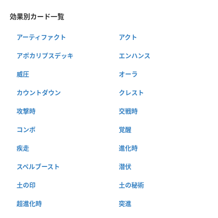
効果別カード一覧
アーティファクト
アクト
アポカリプスデッキ
エンハンス
威圧
オーラ
カウントダウン
クレスト
攻撃時
交戦時
コンボ
覚醒
疾走
進化時
スペルブースト
潜伏
土の印
土の秘術
超進化時
突進