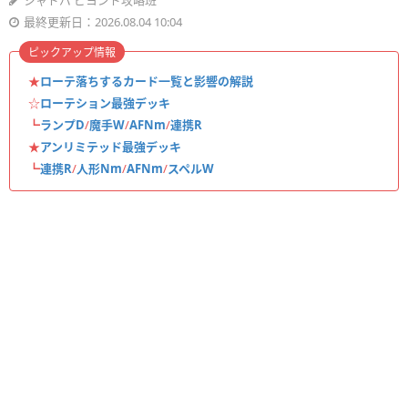
シャドバ ビヨンド攻略班
最終更新日：2026.08.04 10:04
ピックアップ情報
★
ローテ落ちするカード一覧と影響の解説
☆
ローテション最強デッキ
┗
ランプD
/
魔手W
/
AFNm
/
連携R
★
アンリミテッド最強デッキ
┗
連携R
/
人形Nm
/
AFNm
/
スペルW