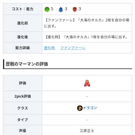
5
3
3
コスト｜能力
【ファンファーレ】『大海のオルカ』2枚を自分の場
進化前
に出す。
進化後
【進化時】『大海のオルカ』1枚を自分の場に出す。
能力詳細
進化時
ファンファーレ
歴戦のマーマンの評価
評価
2pick評価
-
ドラゴン
クラス
タイプ
-
声優
江原正士