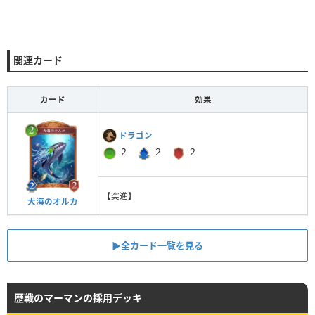
関連カード
カード
効果
ドラゴン
2
2
2
【突進】
大海のオルカ
▶︎全カード一覧を見る
歴戦のマーマンの採用デッキ