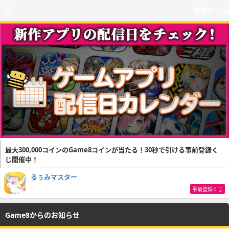
新作ゲーム
最大300,000コインのGame8コインが当たる！30秒で引ける事前登録く
じ開催中！
るぅみマスター
事前登録くじ
Game8からのお知らせ