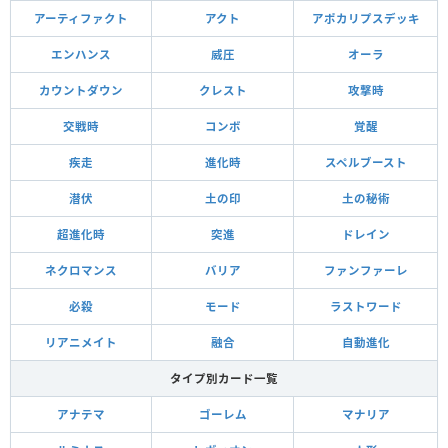
アーティファクト
アクト
アポカリプスデッキ
エンハンス
威圧
オーラ
カウントダウン
クレスト
攻撃時
交戦時
コンボ
覚醒
疾走
進化時
スペルブースト
潜伏
土の印
土の秘術
超進化時
突進
ドレイン
ネクロマンス
バリア
ファンファーレ
必殺
モード
ラストワード
リアニメイト
融合
自動進化
タイプ別カード一覧
アナテマ
ゴーレム
マナリア