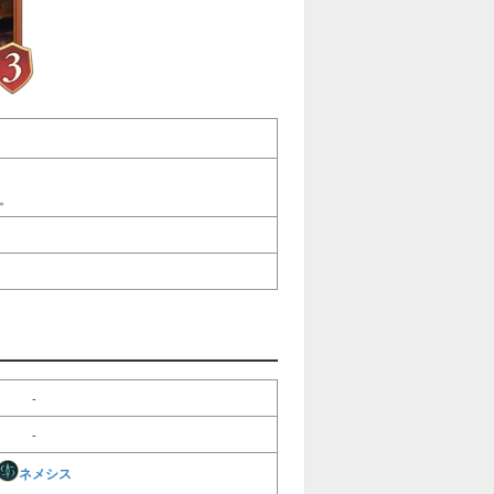
。
-
-
ネメシス