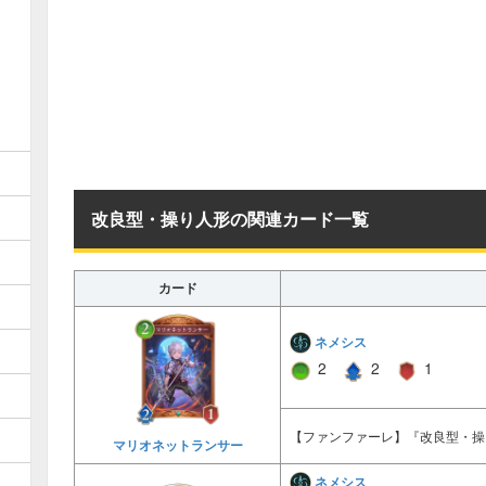
改良型・操り人形の関連カード一覧
カード
ネメシス
2
2
1
【ファンファーレ】『改良型・操
マリオネットランサー
ネメシス