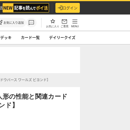
活
ログイン
お気に入り追加
ご意見
MENU
お気に入り
ndデッキ
カード一覧
デイリークイズ
ドウバース ワールズ ビヨンド】
人形の性能と関連カード
ンド】