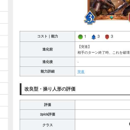
1
3
3
コスト｜能力
【突進】
進化前
相手のターン終了時、これを破壊
進化後
-
能力詳細
突進
改良型・操り人形の評価
評価
2pick評価
クラス