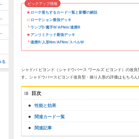
テーションデッキとマリガン・対策
ピックアップ情報
★
ローテ落ちするカード一覧と影響の解説
テーションデッキレシピと立ち回り
☆
ローテション最強デッキ
┗
/
/
/
ランプD
魔手W
AFNm
連携R
の攻略と周回おすすめデッキ
★
アンリミテッド最強デッキ
┗
/
/
/
連携R
人形Nm
AFNm
スペルW
みる
シャドバ ビヨンド（シャドウバース ワールズ ビヨンド）の改
す。シャドウバースビヨンド改良型・操り人形の評価はもちろん
目次
性能と効果
関連カード一覧
関連記事