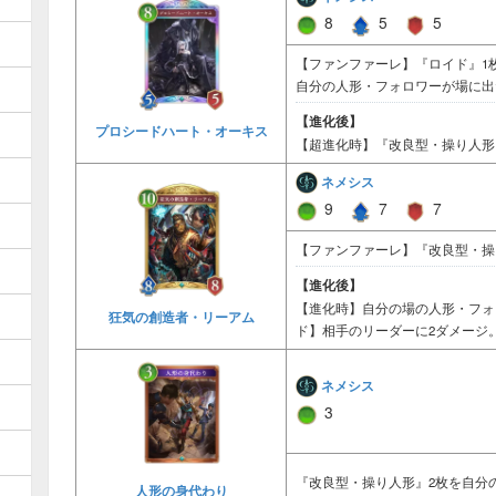
8
5
5
【ファンファーレ】『ロイド』1
自分の人形・フォロワーが場に出
【進化後】
プロシードハート・オーキス
【超進化時】『改良型・操り人形
ネメシス
9
7
7
【ファンファーレ】『改良型・操
【進化後】
【進化時】自分の場の人形・フォ
狂気の創造者・リーアム
ド】相手のリーダーに2ダメージ
ネメシス
3
『改良型・操り人形』2枚を自分
人形の身代わり