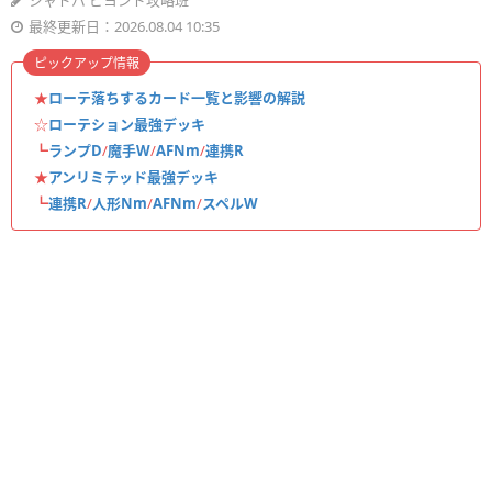
シャドバ ビヨンド攻略班
最終更新日：2026.08.04 10:35
ピックアップ情報
★
ローテ落ちするカード一覧と影響の解説
☆
ローテション最強デッキ
┗
ランプD
/
魔手W
/
AFNm
/
連携R
★
アンリミテッド最強デッキ
┗
連携R
/
人形Nm
/
AFNm
/
スペルW