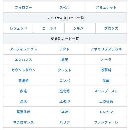
フォロワー
スペル
アミュレット
レアリティ別カード一覧
レジェンド
ゴールド
シルバー
ブロンズ
効果別カード一覧
アーティファクト
アクト
アポカリプスデッキ
エンハンス
威圧
オーラ
カウントダウン
クレスト
攻撃時
交戦時
コンボ
覚醒
疾走
進化時
スペルブースト
潜伏
土の印
土の秘術
超進化時
突進
ドレイン
ネクロマンス
バリア
ファンファーレ