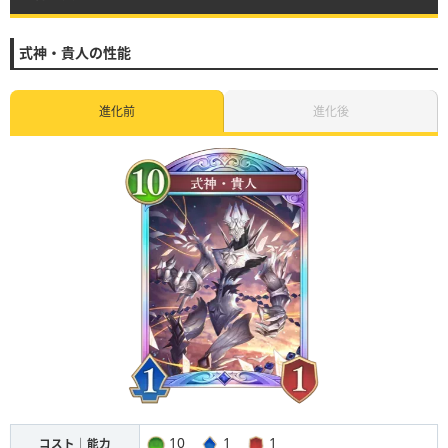
式神・貴人の性能
進化前
進化後
10
1
1
コスト｜能力