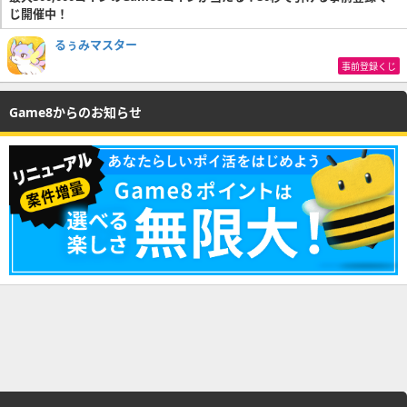
じ開催中！
るぅみマスター
事前登録くじ
Game8からのお知らせ