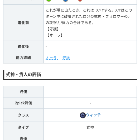
これが場に出たとき、これは+X/+Yする。X/Yはこの
ターン中に破壊された自分の式神・フォロワーの元
進化前
の攻撃力/体力の合計である。
【守護】
【オーラ】
進化後
-
能力詳細
オーラ
守護
式神・貴人の評価
評価
-
2pick評価
-
ウィッチ
クラス
タイプ
式神
声優
-