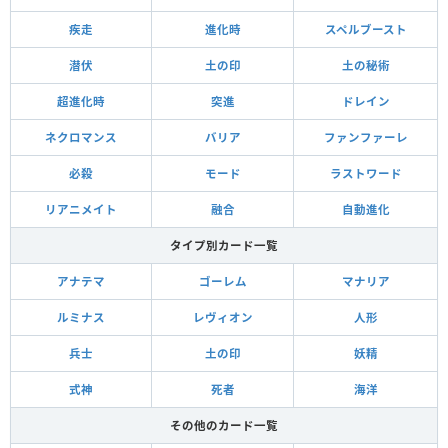
疾走
進化時
スペルブースト
潜伏
土の印
土の秘術
超進化時
突進
ドレイン
ネクロマンス
バリア
ファンファーレ
必殺
モード
ラストワード
リアニメイト
融合
自動進化
タイプ別カード一覧
アナテマ
ゴーレム
マナリア
ルミナス
レヴィオン
人形
兵士
土の印
妖精
式神
死者
海洋
その他のカード一覧