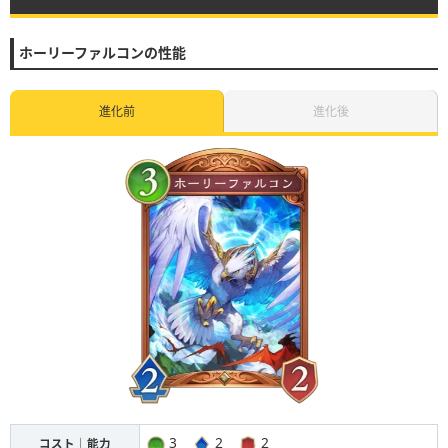
ホーリーファルコンの性能
進化前
進化後
3
2
2
コスト｜能力