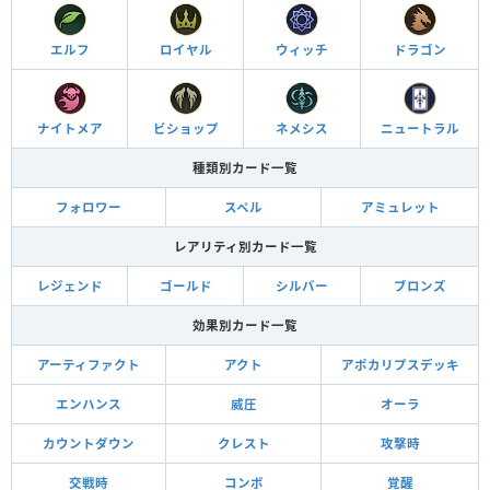
エルフ
ロイヤル
ウィッチ
ドラゴン
ナイトメア
ビショップ
ネメシス
ニュートラル
種類別カード一覧
フォロワー
スペル
アミュレット
レアリティ別カード一覧
レジェンド
ゴールド
シルバー
ブロンズ
効果別カード一覧
アーティファクト
アクト
アポカリプスデッキ
エンハンス
威圧
オーラ
カウントダウン
クレスト
攻撃時
交戦時
コンボ
覚醒