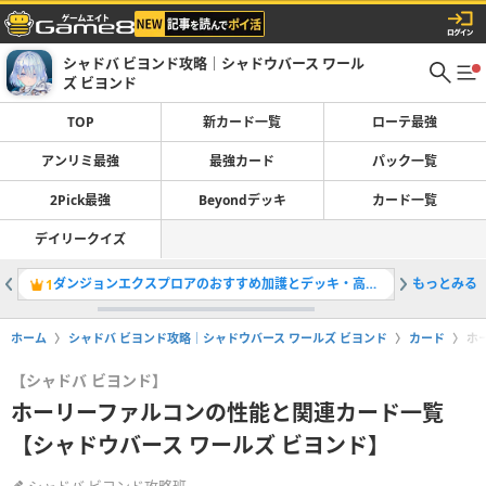
シャドバ ビヨンド攻略｜シャドウバース ワール
ズ ビヨンド
TOP
新カード一覧
ローテ最強
アンリミ最強
最強カード
パック一覧
2Pick最強
Beyondデッキ
カード一覧
デイリークイズ
ダンジョンエクスプロアのおすすめ加護とデッキ・高スコアの取り方
もっとみる
ローテー
1
2
ホーム
シャドバ ビヨンド攻略｜シャドウバース ワールズ ビヨンド
カード
ホ
【シャドバ ビヨンド】
ホーリーファルコンの性能と関連カード一覧
【シャドウバース ワールズ ビヨンド】