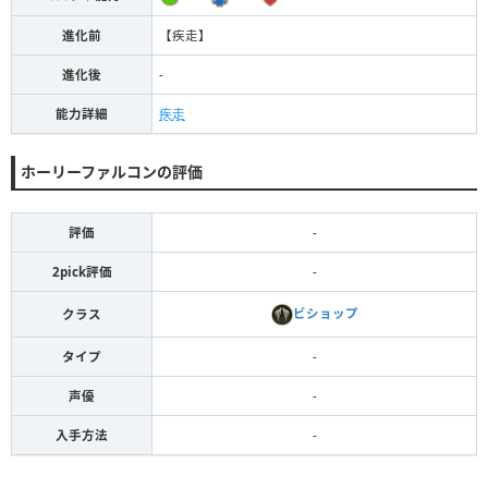
進化前
【疾走】
進化後
-
能力詳細
疾走
ホーリーファルコンの評価
評価
-
2pick評価
-
ビショップ
クラス
タイプ
-
声優
-
入手方法
-