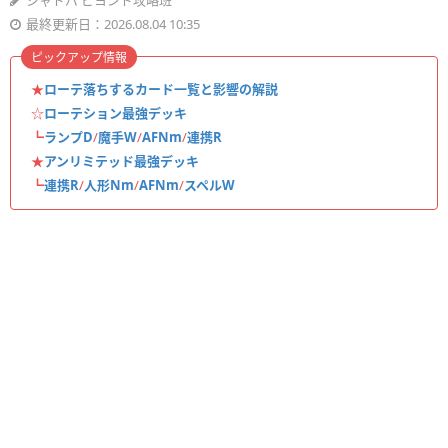
シャドバ ビヨンド攻略班
最終更新日：2026.08.04 10:35
ピックアップ情報
★
ローテ落ちするカード一覧と影響の解説
☆
ローテション最強デッキ
┗
ランプD
/
魔手W
/
AFNm
/
連携R
★
アンリミテッド最強デッキ
┗
連携R
/
人形Nm
/
AFNm
/
スペルW