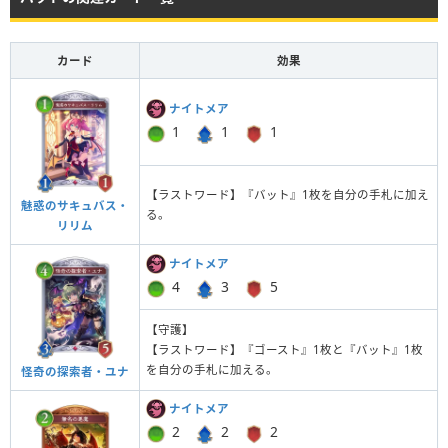
カード
効果
ナイトメア
1
1
1
【ラストワード】『バット』1枚を自分の手札に加え
魅惑のサキュバス・
る。
リリム
ナイトメア
4
3
5
【守護】
【ラストワード】『ゴースト』1枚と『バット』1枚
を自分の手札に加える。
怪奇の探索者・ユナ
ナイトメア
2
2
2