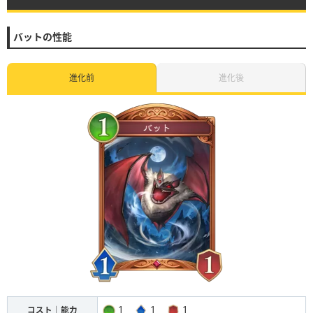
バットの性能
進化前
進化後
1
1
1
コスト｜能力