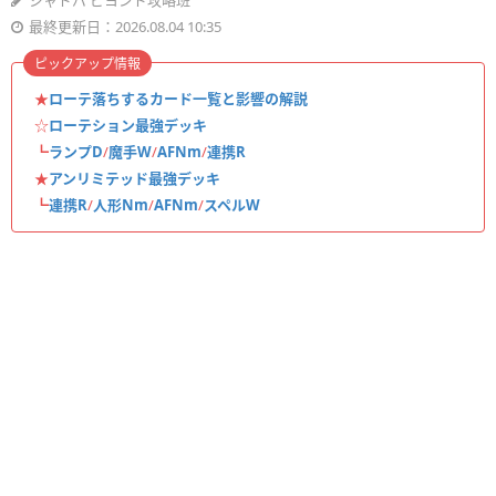
シャドバ ビヨンド攻略班
最終更新日：2026.08.04 10:35
ピックアップ情報
★
ローテ落ちするカード一覧と影響の解説
☆
ローテション最強デッキ
┗
ランプD
/
魔手W
/
AFNm
/
連携R
★
アンリミテッド最強デッキ
┗
連携R
/
人形Nm
/
AFNm
/
スペルW