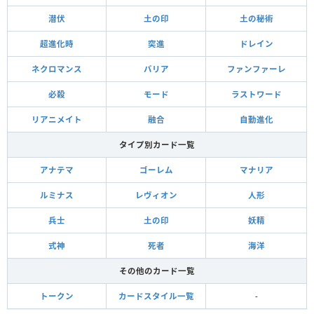
潜伏
土の印
土の秘術
超進化時
突進
ドレイン
ネクロマンス
バリア
ファンファーレ
必殺
モード
ラストワード
リアニメイト
融合
自動進化
タイプ別カード一覧
アナテマ
ゴーレム
マナリア
ルミナス
レヴィオン
人形
兵士
土の印
妖精
式神
死者
海洋
その他のカード一覧
トークン
カードスタイル一覧
-