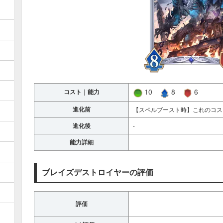
10
8
6
コスト｜能力
進化前
【スペルブースト時】これのコス
進化後
-
能力詳細
ブレイズデストロイヤーの評価
評価