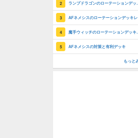
ランプドラゴンのロー
2
A
3
魔手ウィッチのロー
4
AFネメシスの対策と有利デッキ
5
もっと