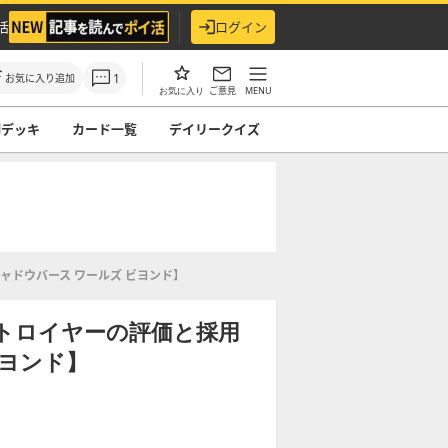
活
ログイン
1
お気に入り追加
ご意見
MENU
お気に入り
ndデッキ
カード一覧
デイリークイズ
ャドウバース ワールズ ビヨンド】
トロイヤーの評価と採用
ビヨンド】