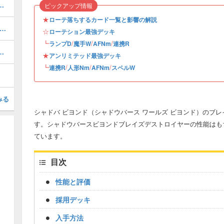
テーションデッキレシピと立ち回り
ピックアップ情報
★
ローテ落ちするカード一覧と影響の解説
Fネメシスのローテーションデッキレシピと立ち回り
☆
ローテション最強デッキ
┗
/
/
/
ランプD
魔手W
AFNm
連携R
テーションデッキとマリガン・対策
★
アンリミテッド最強デッキ
┗
/
/
/
連携R
人形Nm
AFNm
スペルW
みる
シャドバ ビヨンド（シャドウバース ワールズ ビヨンド）のブ
す。シャドウバースビヨンドブレイズデストロイヤーの性能はも
ています。
目次
性能と評価
採用デッキ
入手方法