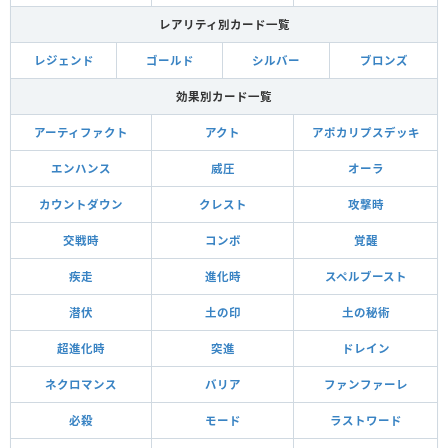
レアリティ別カード一覧
レジェンド
ゴールド
シルバー
ブロンズ
効果別カード一覧
アーティファクト
アクト
アポカリプスデッキ
エンハンス
威圧
オーラ
カウントダウン
クレスト
攻撃時
交戦時
コンボ
覚醒
疾走
進化時
スペルブースト
潜伏
土の印
土の秘術
超進化時
突進
ドレイン
ネクロマンス
バリア
ファンファーレ
必殺
モード
ラストワード