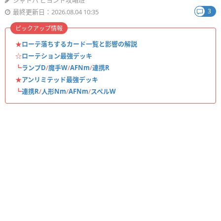
シャドバ ビヨンド攻略班
3
最終更新日：2026.08.04 10:35
ピックアップ情報
★
ローテ落ちするカード一覧と影響の解説
☆
ローテション最強デッキ
┗
ランプD
/
魔手W
/
AFNm
/
連携R
★
アンリミテッド最強デッキ
┗
連携R
/
人形Nm
/
AFNm
/
スペルW