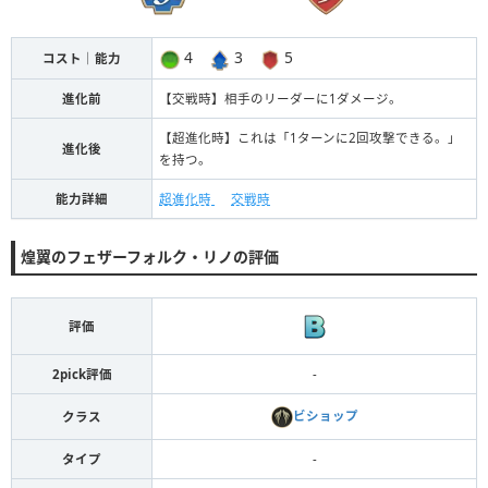
4
3
5
コスト｜能力
進化前
【交戦時】相手のリーダーに1ダメージ。
【超進化時】これは「1ターンに2回攻撃できる。」
進化後
を持つ。
能力詳細
超進化時
交戦時
煌翼のフェザーフォルク・リノの評価
評価
2pick評価
-
ビショップ
クラス
タイプ
-