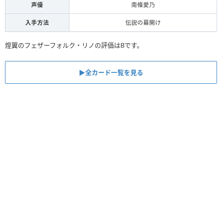
声優
南條愛乃
入手方法
伝説の幕開け
煌翼のフェザーフォルク・リノの評価はBです。
▶︎全カード一覧を見る