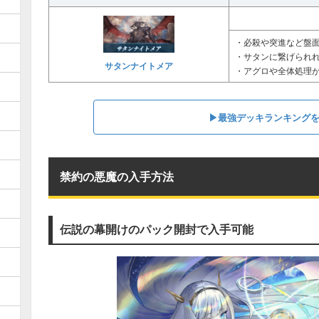
・必殺や突進など盤
・サタンに繋げられ
サタンナイトメア
・アグロや全体処理
▶︎最強デッキランキング
禁約の悪魔の入手方法
伝説の幕開けのパック開封で入手可能