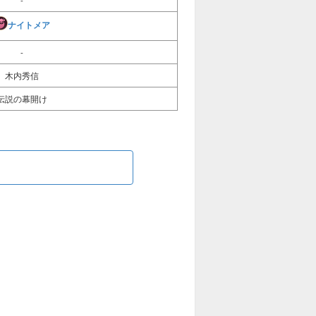
ナイトメア
-
木内秀信
伝説の幕開け
る