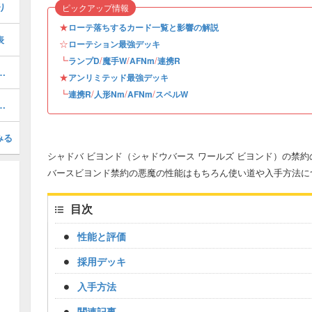
り
ピックアップ情報
★
ローテ落ちするカード一覧と影響の解説
表
☆
ローテション最強デッキ
┗
/
/
/
ランプD
魔手W
AFNm
連携R
ザードの評価と採用デッキ
★
アンリミテッド最強デッキ
┗
/
/
/
連携R
人形Nm
AFNm
スペルW
のおすすめ加護とデッキ・高スコアの取り方
みる
シャドバ ビヨンド（シャドウバース ワールズ ビヨンド）の禁
バースビヨンド禁約の悪魔の性能はもちろん使い道や入手方法に
目次
性能と評価
採用デッキ
入手方法
関連記事