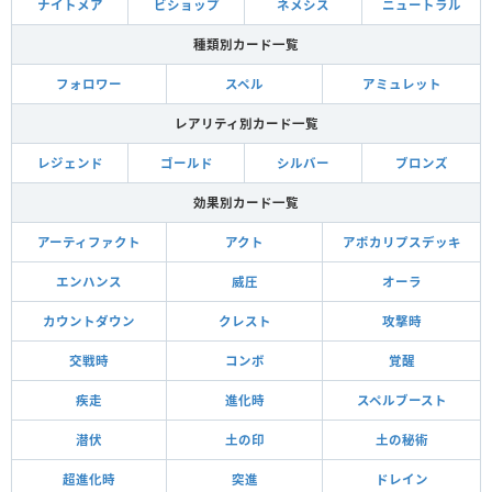
ナイトメア
ビショップ
ネメシス
ニュートラル
種類別カード一覧
フォロワー
スペル
アミュレット
レアリティ別カード一覧
レジェンド
ゴールド
シルバー
ブロンズ
効果別カード一覧
アーティファクト
アクト
アポカリプスデッキ
エンハンス
威圧
オーラ
カウントダウン
クレスト
攻撃時
交戦時
コンボ
覚醒
疾走
進化時
スペルブースト
潜伏
土の印
土の秘術
超進化時
突進
ドレイン