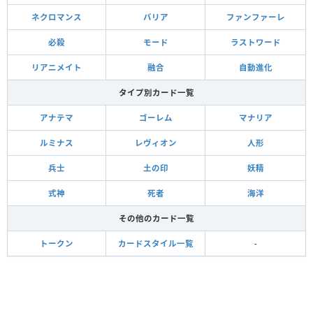
ネクロマンス
バリア
ファンファーレ
必殺
モード
ラストワード
リアニメイト
融合
自動進化
タイプ別カード一覧
アナテマ
ゴーレム
マナリア
ルミナス
レヴィオン
人形
兵士
土の印
妖精
式神
死者
海洋
その他のカード一覧
トークン
カードスタイル一覧
-