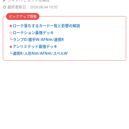
シャドバ ビヨンド攻略班
最終更新日：2026.08.04 10:35
ピックアップ情報
★
ローテ落ちするカード一覧と影響の解説
☆
ローテション最強デッキ
┗
ランプD
/
魔手W
/
AFNm
/
連携R
★
アンリミテッド最強デッキ
┗
連携R
/
人形Nm
/
AFNm
/
スペルW