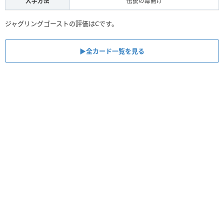
入手方法
伝説の幕開け
ジャグリングゴーストの評価はCです。
▶︎全カード一覧を見る