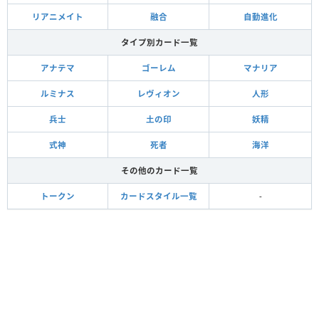
リアニメイト
融合
自動進化
タイプ別カード一覧
アナテマ
ゴーレム
マナリア
ルミナス
レヴィオン
人形
兵士
土の印
妖精
式神
死者
海洋
その他のカード一覧
トークン
カードスタイル一覧
-