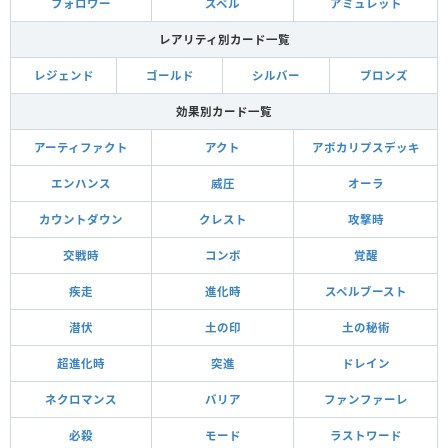
フォロワー
スペル
アミュレット
レアリティ別カード一覧
レジェンド
ゴールド
シルバー
ブロンズ
効果別カード一覧
アーティファクト
アクト
アポカリプスデッキ
エンハンス
威圧
オーラ
カウントダウン
クレスト
攻撃時
交戦時
コンボ
覚醒
疾走
進化時
スペルブースト
潜伏
土の印
土の秘術
超進化時
突進
ドレイン
ネクロマンス
バリア
ファンファーレ
必殺
モード
ラストワード