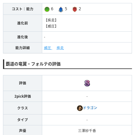
6
5
2
コスト｜能力
【疾走】
進化前
【威圧】
進化後
-
能力詳細
威圧
疾走
覇道の竜翼・フォルテの評価
評価
2pick評価
-
ドラゴン
クラス
タイプ
-
声優
三澤紗千香