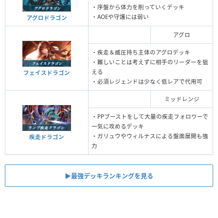
・序盤から体力を削っていくデッキ
・AOEや守護には弱い
アグロドラゴン
アグロ
・疾走＆威圧持ち主体のアグロデッキ
・難しいことは考えずに相手のリーダーを狙
える
フェイスドラゴン
・必須レジェンドは少なく低レアで代用可
ミッドレンジ
・PPブーストをして大量の疾走フォロワーで
一気に攻めるデッキ
・ガリュウやウィルナスによる盤面展開も強
疾走ドラゴン
力
▶︎最強デッキランキングを見る