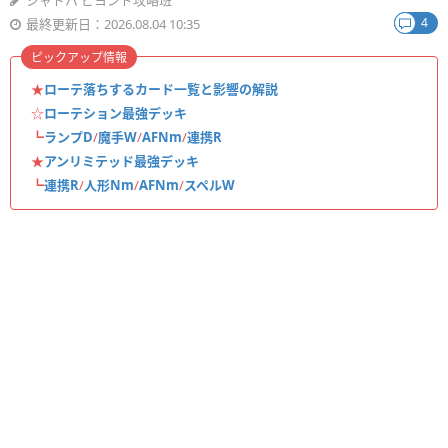
シャドバ ビヨンド攻略班
4
最終更新日：2026.08.04 10:35
ピックアップ情報
★
ローテ落ちするカード一覧と影響の解説
☆
ローテション最強デッキ
┗
ランプD
/
魔手W
/
AFNm
/
連携R
★
アンリミテッド最強デッキ
┗
連携R
/
人形Nm
/
AFNm
/
スペルW