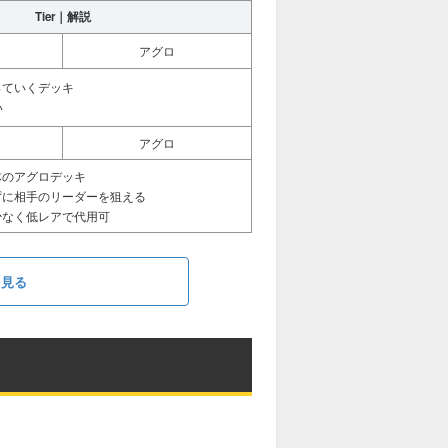
Tier｜解説
アグロ
っていくデッキ
い
アグロ
体のアグロデッキ
ずに相手のリーダーを狙える
少なく低レアで代用可
を見る