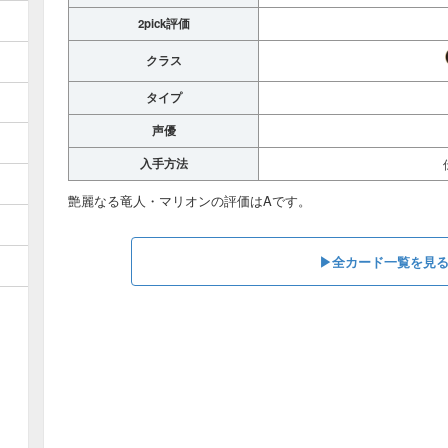
2pick評価
クラス
タイプ
声優
入手方法
艶麗なる竜人・マリオンの評価はAです。
▶︎全カード一覧を見