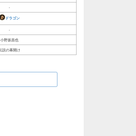
-
ドラゴン
-
小野坂昌也
伝説の幕開け
る