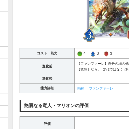
4
3
3
コスト｜能力
【ファンファーレ】自分の場の他の
進化前
【覚醒】なら、+2/+2ではなく+3/
進化後
-
能力詳細
覚醒
ファンファーレ
艶麗なる竜人・マリオンの評価
評価