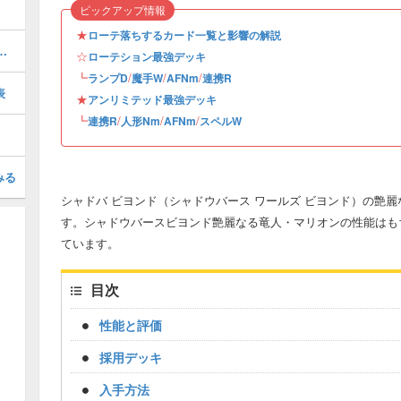
ピックアップ情報
★
ローテ落ちするカード一覧と影響の解説
のローテーションデッキレシピと立ち回り
☆
ローテション最強デッキ
┗
/
/
/
ランプD
魔手W
AFNm
連携R
表
★
アンリミテッド最強デッキ
┗
/
/
/
連携R
人形Nm
AFNm
スペルW
みる
シャドバ ビヨンド（シャドウバース ワールズ ビヨンド）の艶
す。シャドウバースビヨンド艶麗なる竜人・マリオンの性能はも
ています。
目次
性能と評価
採用デッキ
入手方法