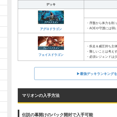
デッキ
・序盤から体力を削
・AOEや守護には弱
アグロドラゴン
・疾走＆威圧持ち主
・難しいことは考え
フェイスドラゴン
・必須レジェンドは
▶︎最強デッキランキング
マリオンの入手方法
伝説の幕開けのパック開封で入手可能