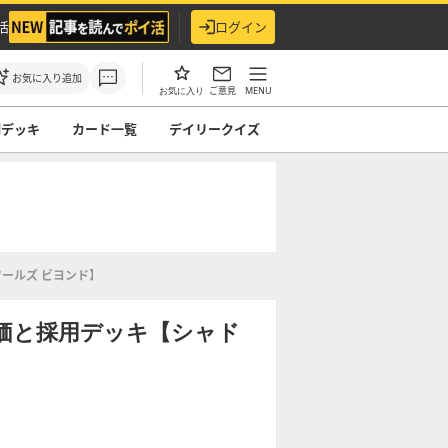
活
ログイン
お気に入り追加
ご意見
MENU
お気に入り
ndデッキ
カード一覧
デイリークイズ
ールズ ビヨンド】
価と採用デッキ【シャド