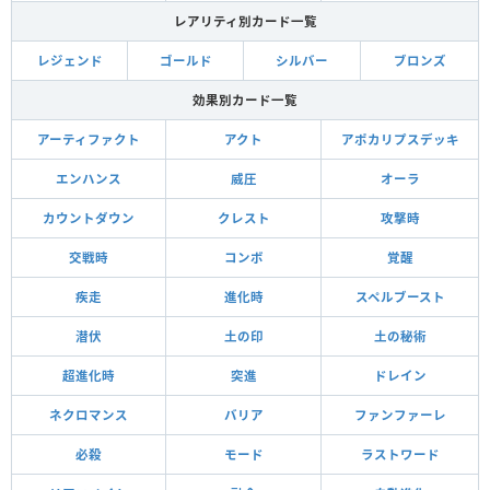
レアリティ別カード一覧
レジェンド
ゴールド
シルバー
ブロンズ
効果別カード一覧
アーティファクト
アクト
アポカリプスデッキ
エンハンス
威圧
オーラ
カウントダウン
クレスト
攻撃時
交戦時
コンボ
覚醒
疾走
進化時
スペルブースト
潜伏
土の印
土の秘術
超進化時
突進
ドレイン
ネクロマンス
バリア
ファンファーレ
必殺
モード
ラストワード