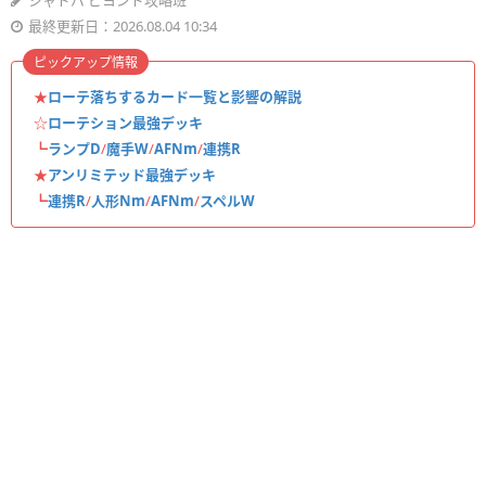
シャドバ ビヨンド攻略班
最終更新日：2026.08.04 10:34
ピックアップ情報
★
ローテ落ちするカード一覧と影響の解説
☆
ローテション最強デッキ
┗
ランプD
/
魔手W
/
AFNm
/
連携R
★
アンリミテッド最強デッキ
┗
連携R
/
人形Nm
/
AFNm
/
スペルW