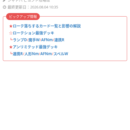
シャドバ ビヨンド攻略班
最終更新日：2026.08.04 10:35
ピックアップ情報
★
ローテ落ちするカード一覧と影響の解説
☆
ローテション最強デッキ
┗
ランプD
/
魔手W
/
AFNm
/
連携R
★
アンリミテッド最強デッキ
┗
連携R
/
人形Nm
/
AFNm
/
スペルW