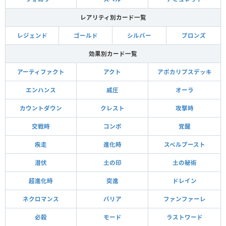
レアリティ別カード一覧
レジェンド
ゴールド
シルバー
ブロンズ
効果別カード一覧
アーティファクト
アクト
アポカリプスデッキ
エンハンス
威圧
オーラ
カウントダウン
クレスト
攻撃時
交戦時
コンボ
覚醒
疾走
進化時
スペルブースト
潜伏
土の印
土の秘術
超進化時
突進
ドレイン
ネクロマンス
バリア
ファンファーレ
必殺
モード
ラストワード