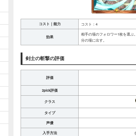
コスト｜能力
コスト：4
相手の場のフォロワー1枚を選ぶ
効果
分の場に出す。
剣士の斬撃の評価
評価
2pick評価
クラス
タイプ
声優
入手方法