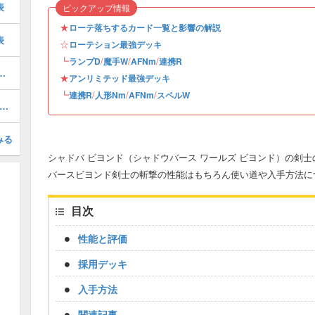
表
ピックアップ情報
★
ローテ落ちするカード一覧と影響の解説
表
☆
ローテション最強デッキ
┗
/
/
/
ランプD
魔手W
AFNm
連携R
リミテッドデッキレシピと立ち回り
★
アンリミテッド最強デッキ
┗
/
/
/
連携R
人形Nm
AFNm
スペルW
Fネメシスのローテーションデッキレシピと立ち回り
みる
シャドバ ビヨンド（シャドウバース ワールズ ビヨンド）の剣
バースビヨンド剣士の斬撃の性能はもちろん使い道や入手方法に
目次
性能と評価
採用デッキ
入手方法
関連記事