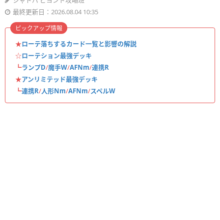
シャドバ ビヨンド攻略班
最終更新日：2026.08.04 10:35
ピックアップ情報
★
ローテ落ちするカード一覧と影響の解説
☆
ローテション最強デッキ
┗
ランプD
/
魔手W
/
AFNm
/
連携R
★
アンリミテッド最強デッキ
┗
連携R
/
人形Nm
/
AFNm
/
スペルW