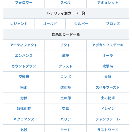
フォロワー
スペル
アミュレット
レアリティ別カード一覧
レジェンド
ゴールド
シルバー
ブロンズ
効果別カード一覧
アーティファクト
アクト
アポカリプスデッキ
エンハンス
威圧
オーラ
カウントダウン
クレスト
攻撃時
交戦時
コンボ
覚醒
疾走
進化時
スペルブースト
潜伏
土の印
土の秘術
超進化時
突進
ドレイン
ネクロマンス
バリア
ファンファーレ
必殺
モード
ラストワード