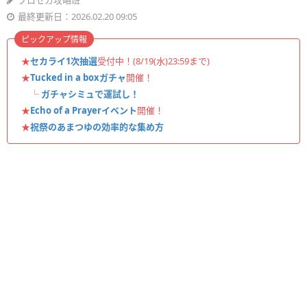
プロセカ攻略班
最終更新日：2026.02.20 09:05
ピックアップ情報
★
セカライ1次抽選
受付中！(8/19(水)23:59まで)
★
Tucked in a boxガチャ
開催！
└
ガチャシミュで運試し！
★
Echo of a Prayerイベント
開催！
★
祝祭のあまつゆの効率的な集め方