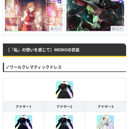
拡大
拡大
［『私』の想いを感じて］MEIKOの衣装
ノワールクレマティックドレス
アナザー1
アナザー2
アナザー3