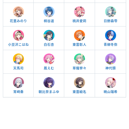
花里みのり
桐谷遥
桃井愛莉
日野森雫
小豆沢こはね
白石杏
東雲彰人
青柳冬弥
天馬司
鳳えむ
草薙寧々
神代類
宵崎奏
朝比奈まふゆ
東雲絵名
暁山瑞希