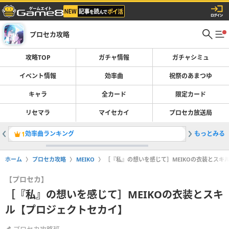
プロセカ攻略
攻略TOP
ガチャ情報
ガチャシミュ
イベント情報
効率曲
祝祭のあまつゆ
キャラ
全カード
限定カード
リセマラ
マイセカイ
プロセカ放送局
効率曲ランキング
もっとみる
データ引
1
2
ホーム
プロセカ攻略
MEIKO
［『私』の想いを感じて］MEIKOの衣装とスキ
【プロセカ】
［『私』の想いを感じて］MEIKOの衣装とスキ
ル【プロジェクトセカイ】