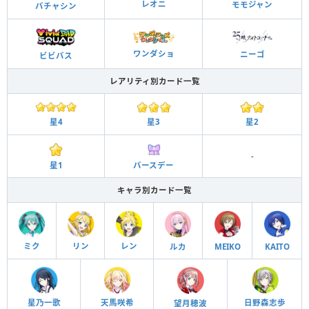
レオニ
モモジャン
バチャシン
ワンダショ
ニーゴ
ビビバス
レアリティ別カード一覧
星3
星2
星4
-
星1
バースデー
キャラ別カード一覧
ミク
リン
レン
ルカ
MEIKO
KAITO
日野森志歩
星乃一歌
天馬咲希
望月穂波