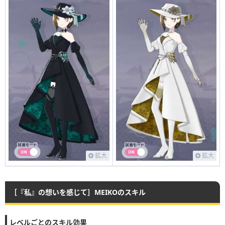
拡大
拡大
［『私』の想いを感じて］MEIKOのスキル
レベルごとのスキル効果