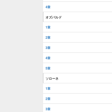
4章
オズバルド
1章
2章
3章
4章
5章
ソローネ
1章
2章
3章