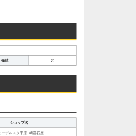
売値
70
ショップ名
ューデルスタ平原- 精霊石屋