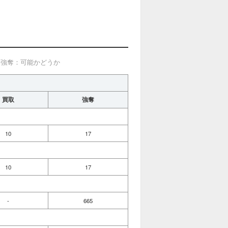
、強奪：可能かどうか
買取
強奪
10
17
10
17
-
665