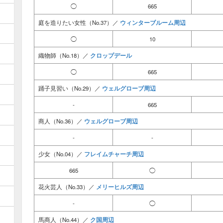
◯
665
ウィンターブルーム周辺
庭を造りたい女性（No.37）／
◯
10
クロップデール
織物師（No.18）／
◯
665
ウェルグローブ周辺
踊子見習い（No.29）／
-
665
ウェルグローブ周辺
商人（No.36）／
-
-
フレイムチャーチ周辺
少女（No.04）／
665
◯
メリーヒルズ周辺
花火芸人（No.33）／
-
◯
ク国周辺
馬商人（No.44）／