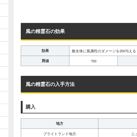
風の精霊石の効果
効果
敵全体に風属性のダメージを200与える
買値
700
風の精霊石の入手方法
購入
地方
ブライトランド地方
ニ