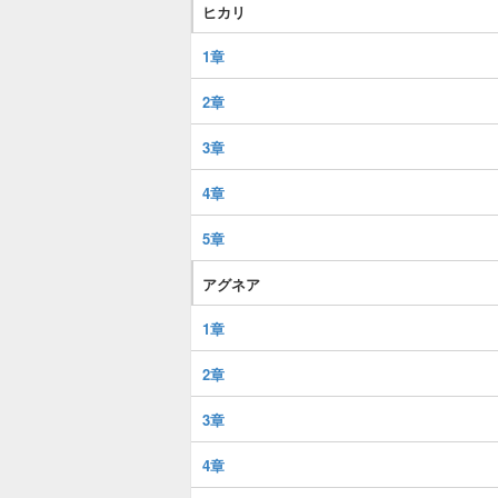
ヒカリ
1章
2章
3章
4章
5章
アグネア
1章
2章
3章
4章