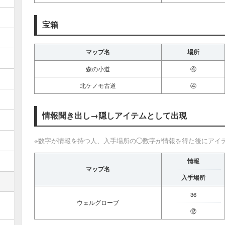
宝箱
マップ名
場所
森の小道
④
北ケノモ古道
④
情報聞き出し→隠しアイテムとして出現
※数字が情報を持つ人、入手場所の◯数字が情報を得た後にアイ
情報
マップ名
入手場所
36
ウェルグローブ
⑫