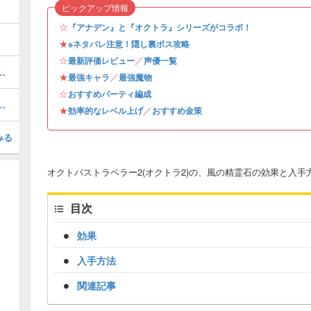
ピックアップ情報
☆
『アナデン』と『オクトラ』シリーズがコラボ！
★
※ネタバレ注意！隠し裏ボス攻略
☆
／
最新評価レビュー
声優一覧
放場所｜いつから使える？
★
／
最強キャラ
最強魔物
☆
おすすめパーティ編成
無き墓所のマップとアイテム
★
／
効率的なレベル上げ
おすすめ金策
みる
オクトパストラベラー2(オクトラ2)の、風の精霊石の効果と入手
目次
効果
入手方法
関連記事