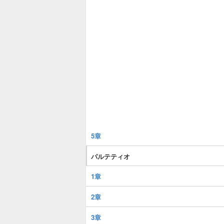
5章
パルテティオ
1章
2章
3章