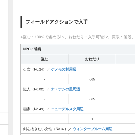
フィールドアクションで入手
※盗む：100%で盗めるLv、おねだり：入手可能Lv、買取：値段
NPC／場所
盗む
おねだり
ケノモの村周辺
少女（No.24）／
-
665
ナ・ナシの里周辺
獣人（No.02）／
-
665
ニューデルスタ周辺
画家（No.49）／
-
1
ウィンターブルーム周辺
剣を抜きたい女性（No.37）／