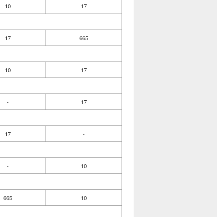
10
17
17
665
10
17
-
17
17
-
-
10
665
10