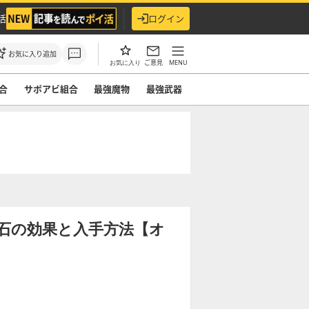
活
ログイン
お気に入り追加
ご意見
MENU
お気に入り
合
サポアビ組合
最強魔物
最強武器
石の効果と入手方法【オ