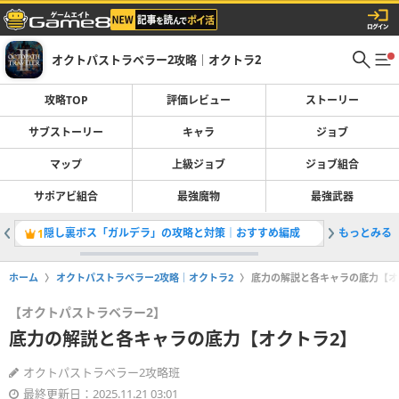
オクトパストラベラー2攻略｜オクトラ2
攻略TOP
評価レビュー
ストーリー
サブストーリー
キャラ
ジョブ
マップ
上級ジョブ
ジョブ組合
サポアビ組合
最強魔物
最強武器
隠し裏ボス「ガルデラ」の攻略と対策｜おすすめ編成
もっとみる
地下研究
1
2
ホーム
オクトパストラベラー2攻略｜オクトラ2
底力の解説と各キャラの底力【オ
【オクトパストラベラー2】
底力の解説と各キャラの底力【オクトラ2】
オクトパストラベラー2攻略班
最終更新日：2025.11.21 03:01