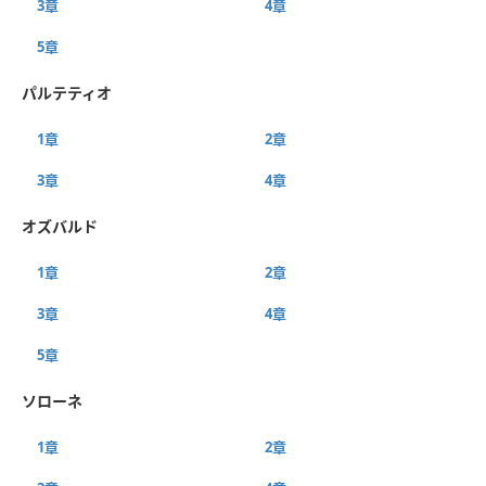
3章
4章
5章
パルテティオ
1章
2章
3章
4章
オズバルド
1章
2章
3章
4章
5章
ソローネ
1章
2章