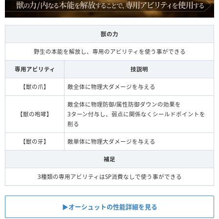
獣の力
野生の本能を解放し、専用のアビリティを使う事ができる
専用アビリティ
技説明
【獣の爪】
敵全体に物理大ダメージを与える
敵全体に物理防御/属性防御ダウンの効果を
【獣の咆哮】
3ターン付与し、弱点に関係なくシールドポイントを
削る
【獣の牙】
敵単体に物理大ダメージを与える
補足
3種類の専用アビリティはSP消費なしで使う事ができる
▶︎オーシュットの性能詳細を見る