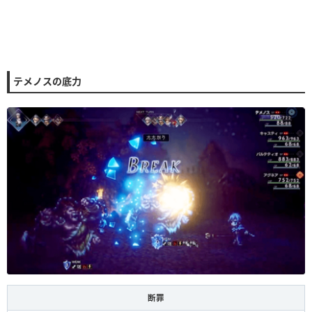
テメノスの底力
断罪