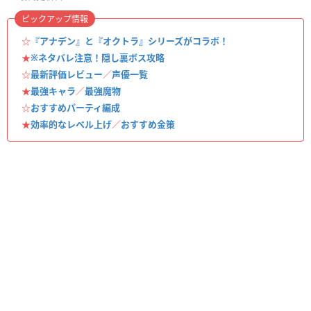
ピックアップ情報
☆
『アナデン』と『オクトラ』シリーズがコラボ！
★
※ネタバレ注意！隠し裏ボス攻略
☆
最新評価レビュー
／
声優一覧
★
最強キャラ
／
最強魔物
☆
おすすめパーティ編成
★
効率的なレベル上げ
／
おすすめ金策