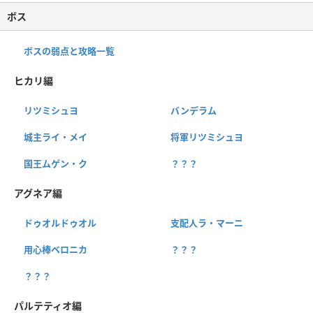
ボス
ボスの弱点と攻略一覧
ヒカリ編
リツミシュヨ
バンデラム
城主ライ・メイ
将軍リツミシュヨ
国王ムゲン・ク
？？？
アグネア編
ドゥオルドゥオル
支配人ラ・マーニ
用心棒ベロニカ
？？？
？？？
パルテティオ編