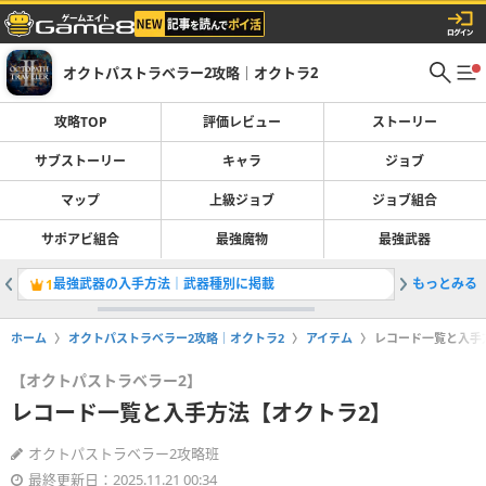
オクトパストラベラー2攻略｜オクトラ2
攻略TOP
評価レビュー
ストーリー
サブストーリー
キャラ
ジョブ
マップ
上級ジョブ
ジョブ組合
サポアビ組合
最強魔物
最強武器
最強武器の入手方法｜武器種別に掲載
もっとみる
レベル上
1
2
ホーム
オクトパストラベラー2攻略｜オクトラ2
アイテム
レコード一覧と入手
【オクトパストラベラー2】
レコード一覧と入手方法【オクトラ2】
オクトパストラベラー2攻略班
最終更新日：2025.11.21 00:34