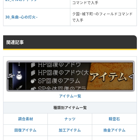
コマンドで入手
ク国−城下町−のフィールドコマンド
30_朱曲−心の灯火−
で入手
関連記事
アイテム一覧
種類別アイテム一覧
調合素材
ナッツ
精霊石
回復アイテム
加工アイテム
換金アイテム