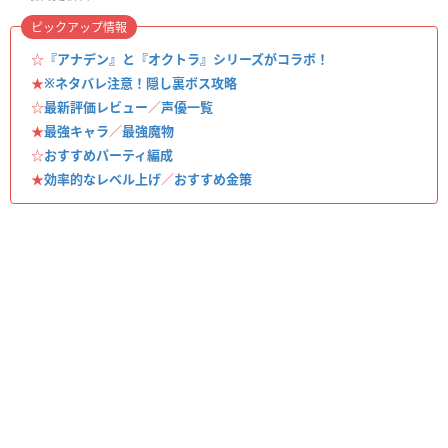
ピックアップ情報
☆
『アナデン』と『オクトラ』シリーズがコラボ！
★
※ネタバレ注意！隠し裏ボス攻略
☆
最新評価レビュー
／
声優一覧
★
最強キャラ
／
最強魔物
☆
おすすめパーティ編成
★
効率的なレベル上げ
／
おすすめ金策