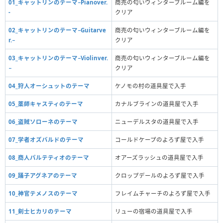
01_キャットリンのテーマ−Pianover.
商売の匂いウィンターブルーム編を
-
クリア
02_キャットリンのテーマ−Guitarve
商売の匂いウィンターブルーム編を
r.−
クリア
03_キャットリンのテーマ−Violinver.
商売の匂いウィンターブルーム編を
−
クリア
04_狩人オーシュットのテーマ
ケノモの村の道具屋で入手
05_薬師キャスティのテーマ
カナルブラインの道具屋で入手
06_盗賊ソローネのテーマ
ニューデルスタの道具屋で入手
07_学者オズバルドのテーマ
コールドケープのよろず屋で入手
08_商人パルテティオのテーマ
オアーズラッシュの道具屋で入手
09_踊子アグネアのテーマ
クロップデールのよろず屋で入手
10_神官テメノスのテーマ
フレイムチャーチのよろず屋で入手
11_剣士ヒカリのテーマ
リューの宿場の道具屋で入手