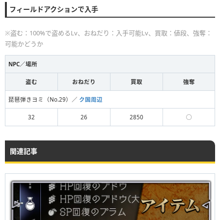
フィールドアクションで入手
※盗む：100%で盗めるLv、おねだり：入手可能Lv、買取：値段、強奪：
可能かどうか
NPC／場所
盗む
おねだり
買取
強奪
琵琶弾きヨミ（No.29）／
ク国周辺
32
26
2850
◯
関連記事