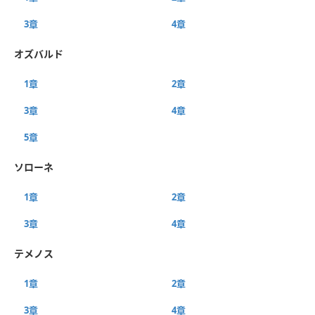
3章
4章
オズバルド
1章
2章
3章
4章
5章
ソローネ
1章
2章
3章
4章
テメノス
1章
2章
3章
4章