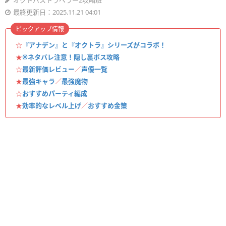
オクトパストラベラー2攻略班
最終更新日：2025.11.21 04:01
ピックアップ情報
☆
『アナデン』と『オクトラ』シリーズがコラボ！
★
※ネタバレ注意！隠し裏ボス攻略
☆
最新評価レビュー
／
声優一覧
★
最強キャラ
／
最強魔物
☆
おすすめパーティ編成
★
効率的なレベル上げ
／
おすすめ金策