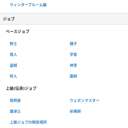
ウィンターブルーム編
ジョブ
ベースジョブ
剣士
踊子
商人
学者
盗賊
神官
狩人
薬師
上級(伝承)ジョブ
発明家
ウェポンマスター
魔導士
祈祷師
上級ジョブの解放場所