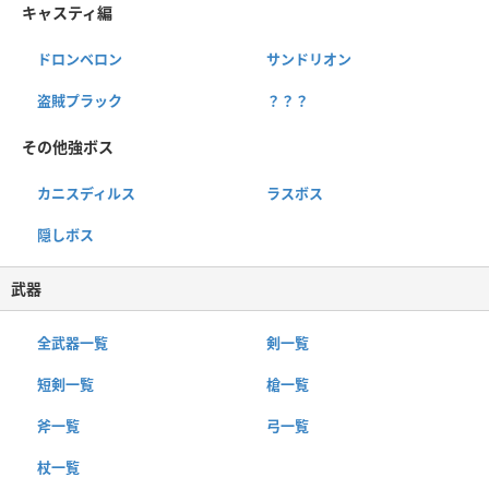
キャスティ編
ドロンベロン
サンドリオン
盗賊プラック
？？？
その他強ボス
カニスディルス
ラスボス
隠しボス
武器
全武器一覧
剣一覧
短剣一覧
槍一覧
斧一覧
弓一覧
杖一覧