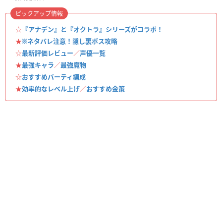
ピックアップ情報
☆
『アナデン』と『オクトラ』シリーズがコラボ！
★
※ネタバレ注意！隠し裏ボス攻略
☆
最新評価レビュー
／
声優一覧
★
最強キャラ
／
最強魔物
☆
おすすめパーティ編成
★
効率的なレベル上げ
／
おすすめ金策