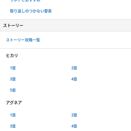
取り返しのつかない要素
ストーリー
ストーリー攻略一覧
ヒカリ
1章
2章
3章
4章
5章
アグネア
1章
2章
3章
4章