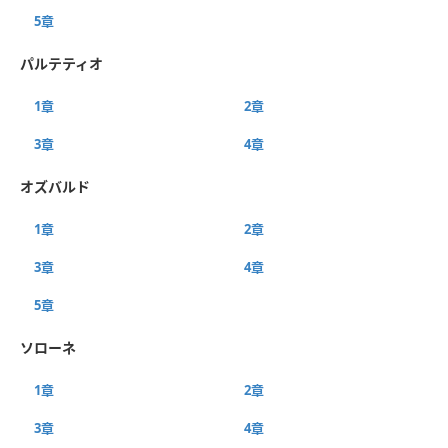
5章
パルテティオ
1章
2章
3章
4章
オズバルド
1章
2章
3章
4章
5章
ソローネ
1章
2章
3章
4章