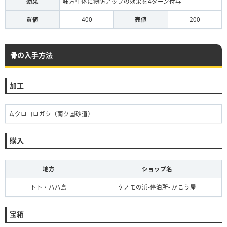
効果
味方単体に物防アップの効果を4ターン付与
買値
400
売値
200
骨の入手方法
加工
ムクロコロガシ（南ク国砂道）
購入
地方
ショップ名
トト・ハハ島
ケノモの浜-停泊所- かこう屋
宝箱