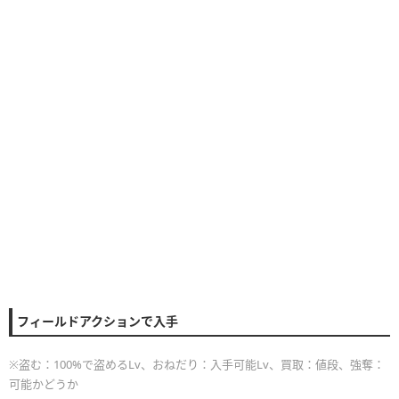
フィールドアクションで入手
※盗む：100%で盗めるLv、おねだり：入手可能Lv、買取：値段、強奪：
可能かどうか