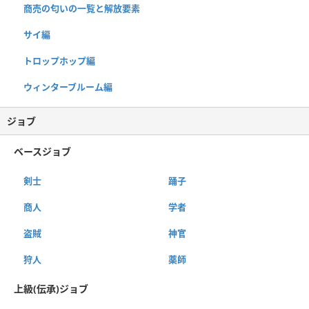
商売の匂いの一覧と解放要素
サイ編
トロップホップ編
ウィンターブルーム編
ジョブ
ベースジョブ
剣士
踊子
商人
学者
盗賊
神官
狩人
薬師
上級(伝承)ジョブ