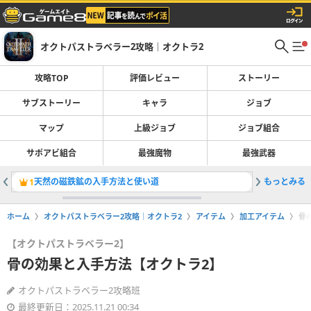
オクトパストラベラー2攻略｜オクトラ2
攻略TOP
評価レビュー
ストーリー
サブストーリー
キャラ
ジョブ
マップ
上級ジョブ
ジョブ組合
サポアビ組合
最強魔物
最強武器
天然の磁鉄鉱の入手方法と使い道
もっとみる
最強武器
1
2
ホーム
オクトパストラベラー2攻略｜オクトラ2
アイテム
加工アイテム
骨
【オクトパストラベラー2】
骨の効果と入手方法【オクトラ2】
オクトパストラベラー2攻略班
最終更新日：2025.11.21 00:34