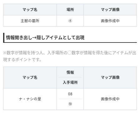
マップ名
場所
マップ画像
主獣の墓所
④
画像作成中
情報聞き出し→隠しアイテムとして出現
※数字が情報を持つ人、入手場所の◯数字が情報を得た後にアイテムが出
現するポイントです。
情報
マップ名
マップ画像
入手場所
08
ナ・ナシの里
画像作成中
⑩