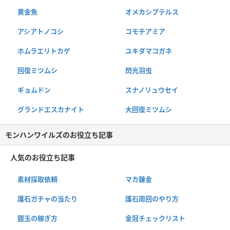
黄金魚
オメカシプテルス
アシアトノコシ
コモチアミア
ホムラエリトカゲ
ユキダマコガネ
回復ミツムシ
閃光羽虫
ギョムドン
スナノリュウセイ
グランドエスカナイト
大回復ミツムシ
モンハンワイルズのお役立ち記事
人気のお役立ち記事
素材採取依頼
マカ錬金
護石ガチャの当たり
護石周回のやり方
鎧玉の稼ぎ方
金冠チェックリスト