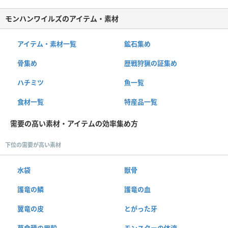
モンハンワイルズのアイテム・素材
アイテム・素材一覧
鉱石集め
骨集め
歴戦狩猟の証集め
ハチミツ
魚一覧
食材一覧
特産品一覧
需要の高い素材・アイテムの効率集め方
下位の需要が高い素材
水袋
獣骨
護竜の鱗
護竜の血
翼竜の皮
とがった牙
草食種の甲殻
モンスターの体液