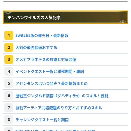
モンハンワイルズの人気記事
1
Switch2版の発売日・最新情報
2
大剣の最強装備おすすめ
3
オメガプラネテスの攻略と対策装備
4
イベントクエスト一覧と開催期間・報酬
5
アセンダンスはいつ発売？最新情報まとめ
6
歴戦王ジンダハド装備（ダハディラγ）のスキルと性能
7
巨戟アーティア武器厳選のやり方とおすすめスキル
8
チャレンジクエスト一覧と期間