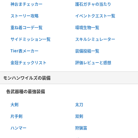
神おまチェッカー
護石ガチャの当たり
ストーリー攻略
イベントクエスト一覧
重ね着コーデ一覧
環境生物一覧
サイドミッション一覧
スキルシミュレーター
Tier表メーカー
装備投稿一覧
金冠チェックリスト
評価レビューと感想
モンハンワイルズの装備
各武器種の最強装備
大剣
太刀
片手剣
双剣
ハンマー
狩猟笛