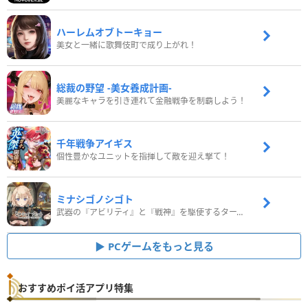
ハーレムオブトーキョー
美女と一緒に歌舞伎町で成り上がれ！
総裁の野望 -美女養成計画-
美麗なキャラを引き連れて金融戦争を制覇しよう！
千年戦争アイギス
個性豊かなユニットを指揮して敵を迎え撃て！
ミナシゴノシゴト
武器の『アビリティ』と『戦神』を駆使するターン制コマンドバトルRPG！
PCゲームをもっと見る
おすすめポイ活アプリ特集