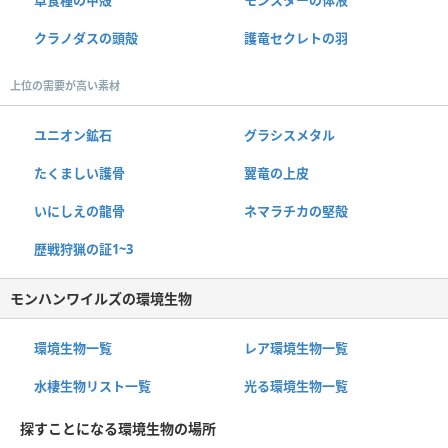
クラノダスの頭殻
護竜セクレトの羽
上位の需要が高い素材
ユニオン鉱石
グラシスメタル
たくましい護骨
翼竜の上皮
いにしえの龍骨
ネマラチカの堅殻
歴戦狩猟の証1~3
モンハンワイルズの環境生物
環境生物一覧
レア環境生物一覧
水棲生物リスト一覧
光る環境生物一覧
探すことになる環境生物の場所