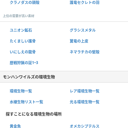
クラノダスの頭殻
護竜セクレトの羽
上位の需要が高い素材
ユニオン鉱石
グラシスメタル
たくましい護骨
翼竜の上皮
いにしえの龍骨
ネマラチカの堅殻
歴戦狩猟の証1~3
モンハンワイルズの環境生物
環境生物一覧
レア環境生物一覧
水棲生物リスト一覧
光る環境生物一覧
探すことになる環境生物の場所
黄金魚
オメカシプテルス