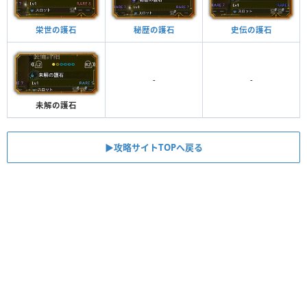
秘歴の護石
史伝の護石
栄世の護石
-
-
未解の護石
▶︎攻略サイトTOPへ戻る