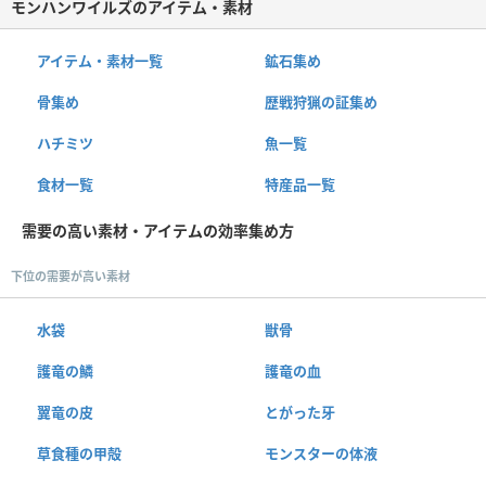
モンハンワイルズのアイテム・素材
アイテム・素材一覧
鉱石集め
骨集め
歴戦狩猟の証集め
ハチミツ
魚一覧
食材一覧
特産品一覧
需要の高い素材・アイテムの効率集め方
下位の需要が高い素材
水袋
獣骨
護竜の鱗
護竜の血
翼竜の皮
とがった牙
草食種の甲殻
モンスターの体液