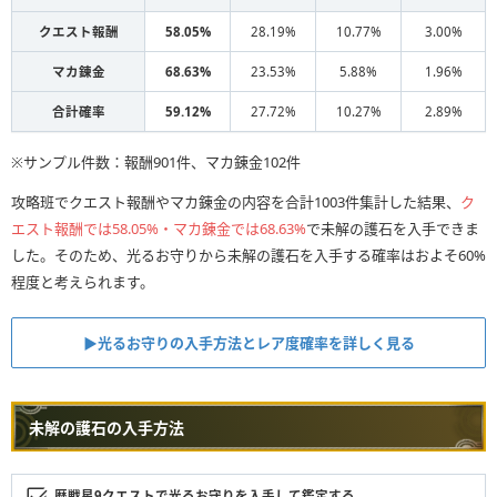
クエスト報酬
58.05%
28.19%
10.77%
3.00%
マカ錬金
68.63%
23.53%
5.88%
1.96%
合計確率
59.12%
27.72%
10.27%
2.89%
※サンプル件数：報酬901件、マカ錬金102件
攻略班でクエスト報酬やマカ錬金の内容を合計1003件集計した結果、
ク
エスト報酬では58.05%・マカ錬金では68.63%
で未解の護石を入手できま
した。そのため、光るお守りから未解の護石を入手する確率はおよそ60%
程度と考えられます。
▶︎光るお守りの入手方法とレア度確率を詳しく見る
未解の護石の入手方法
歴戦星9クエストで光るお守りを入手して鑑定する