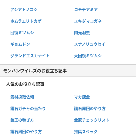
アシアトノコシ
コモチアミア
ホムラエリトカゲ
ユキダマコガネ
回復ミツムシ
閃光羽虫
ギョムドン
スナノリュウセイ
グランドエスカナイト
大回復ミツムシ
モンハンワイルズのお役立ち記事
人気のお役立ち記事
素材採取依頼
マカ錬金
護石ガチャの当たり
護石周回のやり方
鎧玉の稼ぎ方
金冠チェックリスト
護石周回のやり方
推奨スペック