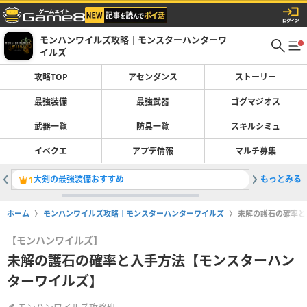
モンハンワイルズ攻略｜モンスターハンターワ
イルズ
攻略TOP
アセンダンス
ストーリー
最強装備
最強武器
ゴグマジオス
武器一覧
防具一覧
スキルシミュ
イベクエ
アプデ情報
マルチ募集
大剣の最強装備おすすめ
もっとみる
Switc
1
2
ホーム
モンハンワイルズ攻略｜モンスターハンターワイルズ
未解の護石の確率と
【モンハンワイルズ】
未解の護石の確率と入手方法【モンスターハン
ターワイルズ】