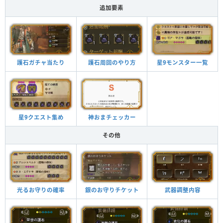
追加要素
星9モンスター一覧
護石周回のやり方
護石ガチャ当たり
神おまチェッカー
星9クエスト集め
その他
銀のお守りチケット
武器調整内容
光るお守りの確率