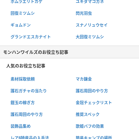
ホムラエリトカゲ
ユキダマコガネ
回復ミツムシ
閃光羽虫
ギョムドン
スナノリュウセイ
グランドエスカナイト
大回復ミツムシ
モンハンワイルズのお役立ち記事
人気のお役立ち記事
素材採取依頼
マカ錬金
護石ガチャの当たり
護石周回のやり方
鎧玉の稼ぎ方
金冠チェックリスト
護石周回のやり方
推奨スペック
装飾品集め
歌姫バフの効果
レア6特産品の入手法
簡易キャンプの場所