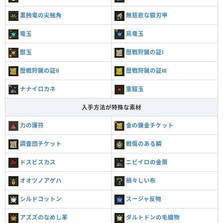
黒蝕竜の尖触角
無慈悲な鎖刃甲
竜玉
鳥竜玉
獣玉
歴戦狩猟の証Ⅰ
歴戦狩猟の証Ⅱ
歴戦狩猟の証Ⅲ
ナナイロカネ
重鎧玉
入手方法が特殊な素材
力の護符
金の錬金チケット
調査団チケット
戦傷のある鱗
ドスビスカス
ニビイロの金屑
オオツノアゲハ
禍々しい布
シルドコットン
スージャ反物
アズズのなめし革
ダルトドンの毛織物