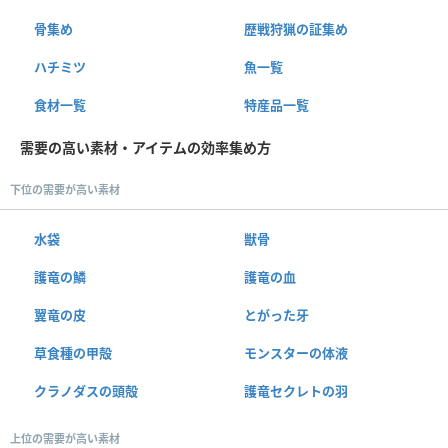
骨集め
歴戦狩猟の証集め
ハチミツ
魚一覧
食材一覧
特産品一覧
需要の高い素材・アイテムの効率集め方
下位の需要が高い素材
水袋
獣骨
護竜の鱗
護竜の血
翼竜の皮
とがった牙
草食種の甲殻
モンスターの体液
クラノダスの頭殻
護竜セクレトの羽
上位の需要が高い素材