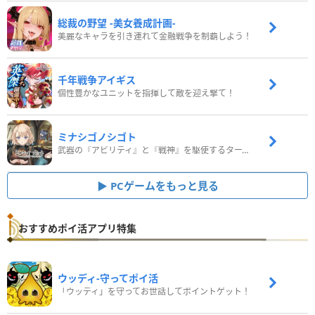
総裁の野望 -美女養成計画-
美麗なキャラを引き連れて金融戦争を制覇しよう！
千年戦争アイギス
個性豊かなユニットを指揮して敵を迎え撃て！
ミナシゴノシゴト
武器の『アビリティ』と『戦神』を駆使するターン制コマンドバトルRPG！
PCゲームをもっと見る
おすすめポイ活アプリ特集
ウッディ‐守ってポイ活
「ウッディ」を守ってお世話してポイントゲット！