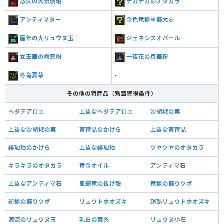
悠久の大緋琥珀
デカデカのオタカラ
アンティマター
金色竜鱗重飾大壺
暦年の大リュウヌ玉
ジェネシスオパール
女王華の蠱惑粉
一夜花の月華粉
冬竜夏草
-
その他の特産品（勲章獲得条件）
ヘダテアロエ
上質なヘダテアロエ
沙胡椒の実
上質な沙胡椒の実
蒼雷晶のかけら
上質な蒼雷晶
緋琥珀のかけら
上質な緋琥珀
ツヤツヤのオタカラ
キラキラのオタカラ
黄金オイル
アンティマ石
上質なアンティマ石
風鋏竜の抜け殻
竜鱗の飾りツボ
逆鱗の飾りツボ
リュウトホオズキ
超熟リュウトホオズキ
源流のリュウヌ玉
乳白の繭糸
リュウヌ小石