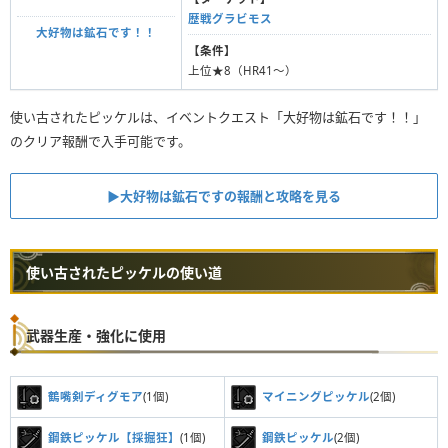
歴戦グラビモス
大好物は鉱石です！！
【条件】
上位★8（HR41〜）
使い古されたピッケルは、イベントクエスト「大好物は鉱石です！！」
のクリア報酬で入手可能です。
▶︎大好物は鉱石ですの報酬と攻略を見る
使い古されたピッケルの使い道
武器生産・強化に使用
鶴嘴剣ディグモア
(1個)
マイニングピッケル
(2個)
鋼鉄ピッケル【採掘狂】
(1個)
鋼鉄ピッケル
(2個)