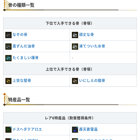
骨の種類一覧
下位で入手できる骨（骨塚）
なぞの骨
頑丈な骨
黒ずんだ油骨
凍てついた氷骨
たくましい護骨
-
上位で入手できる骨（骨塚）
上質な堅骨
いにしえの龍骨
特産品一覧
レア6特産品（勲章獲得条件）
ドスヘダテアロエ
轟天蒼雷晶