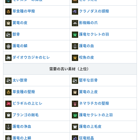
草食種の甲殻
クラノダスの頭殻
翼竜の皮
影蜘蛛の爪
獣骨
護竜セクレトの羽
護竜の鱗
護竜の血
ダイオウカジキのヒレ
咬魚の皮
需要の高い素材（上位）
太い獣骨
堅牢な巨骨
草食種の堅殻
翼竜の上皮
ピラギルの上ヒレ
ネマラチカの堅殻
ブランゴの剛毛
護竜セクレトの上羽
護竜の浄血
護竜の上毛皮
護竜の上鱗
狂竜結晶