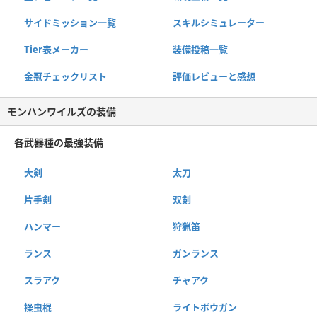
サイドミッション一覧
スキルシミュレーター
Tier表メーカー
装備投稿一覧
金冠チェックリスト
評価レビューと感想
モンハンワイルズの装備
各武器種の最強装備
大剣
太刀
片手剣
双剣
ハンマー
狩猟笛
ランス
ガンランス
スラアク
チャアク
操虫棍
ライトボウガン