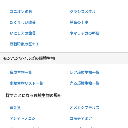
ユニオン鉱石
グラシスメタル
たくましい護骨
翼竜の上皮
いにしえの龍骨
ネマラチカの堅殻
歴戦狩猟の証1~3
モンハンワイルズの環境生物
環境生物一覧
レア環境生物一覧
水棲生物リスト一覧
光る環境生物一覧
探すことになる環境生物の場所
黄金魚
オメカシプテルス
アシアトノコシ
コモチアミア