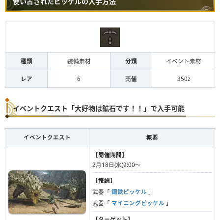
使い古されたピッケルの入手方法
種類
装備素材
分類
イベント素材
レア
6
売値
350z
イベントクエスト「大好物は鉱石です！！」で入手可能
イベントクエスト
概要
【開催期間】
2月18日(水)9:00〜
【報酬】
武器「
鋼鉄ピッケル
」
武器「
マイニングピッケル
」
【ターゲット】