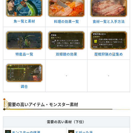
魚一覧と素材
料理の効果一覧
食材一覧と入手方法
特産品一覧
双眼鏡の効果
歴戦狩猟の証集め
-
-
調合
需要の高いアイテム・モンスター素材
需要の高い素材（下位）
モンスターの体液
とがった牙