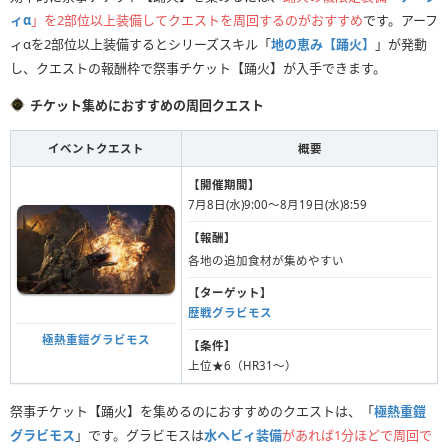
ィα
」を2部位以上装備してクエストを周回するのがおすすめ
です。アーフ
ィαを2部位以上装備するとシリーズスキル「
地の恵み【踊火】
」が発動
し、クエストの報酬枠で祭事チケット【踊火】が入手できます。
チケット集めにおすすめの周回クエスト
イベントクエスト
概要
【開催期間】
7月8日(水)9:00〜8月19日(水)8:59
【報酬】
各地の追加食材が集めやすい
【ターゲット】
歴戦グラビモス
極熱重鎧グラビモス
【条件】
上位★6（HR31〜）
祭事チケット【踊火】を集めるのにおすすめのクエストは、「
極熱重鎧
グラビモス
」です。グラビモスは
水ヘビィ装備
があれば1分ほどで周回で