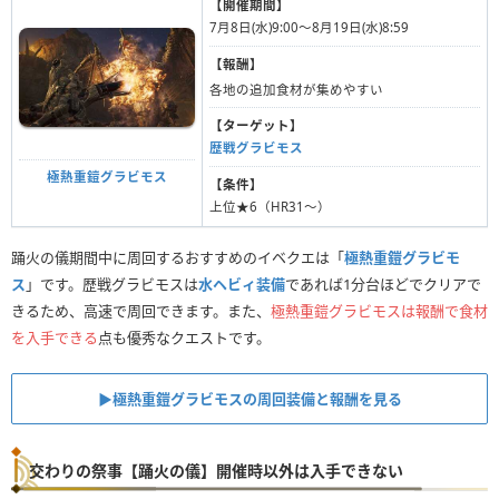
【開催期間】
7月8日(水)9:00〜8月19日(水)8:59
【報酬】
各地の追加食材が集めやすい
【ターゲット】
歴戦グラビモス
極熱重鎧グラビモス
【条件】
上位★6（HR31〜）
踊火の儀期間中に周回するおすすめのイベクエは「
極熱重鎧グラビモ
ス
」です。歴戦グラビモスは
水ヘビィ装備
であれば1分台ほどでクリアで
きるため、高速で周回できます。また、
極熱重鎧グラビモスは報酬で食材
を入手できる
点も優秀なクエストです。
▶︎極熱重鎧グラビモスの周回装備と報酬を見る
交わりの祭事【踊火の儀】開催時以外は入手できない