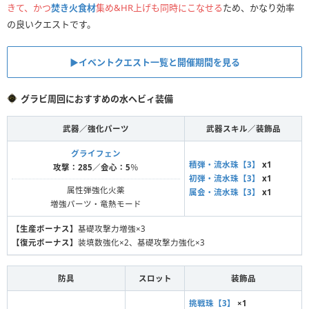
きて、かつ
焚き火食材
集め&HR上げも同時にこなせる
ため、かなり効率
の良いクエストです。
▶︎イベントクエスト一覧と開催期間を見る
グラビ周回におすすめの水ヘビィ装備
武器／強化パーツ
武器スキル／装飾品
グライフェン
積弾・流水珠【3】
x1
攻撃：285／会心：5
％
初弾・流水珠【3】
x1
属性弾強化火薬
属会・流水珠【3】
x1
増強パーツ・竜熱モード
【生産ボーナス】
基礎攻撃力増強×3
【復元ボーナス】
装填数強化×2、基礎攻撃力強化×3
防具
スロット
装飾品
挑戦珠【3】
×1