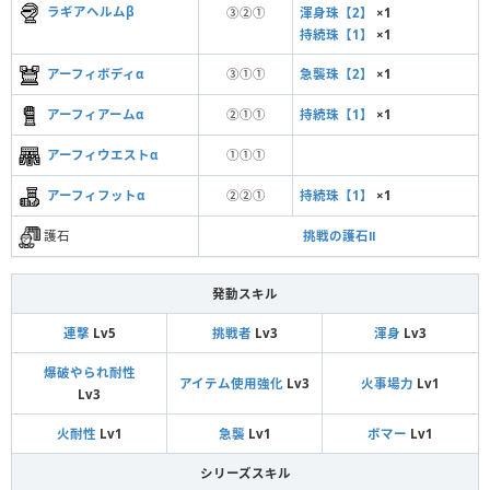
ラギアヘルムβ
③②①
渾身珠【2】
×1
持続珠【1】
×1
アーフィボディα
③①①
急襲珠【2】
×1
アーフィアームα
②①①
持続珠【1】
×1
アーフィウエストα
①①①
アーフィフットα
②②①
持続珠【1】
×1
護石
挑戦の護石Ⅱ
発動スキル
連撃
Lv5
挑戦者
Lv3
渾身
Lv3
爆破やられ耐性
アイテム使用強化
Lv3
火事場力
Lv1
Lv3
火耐性
Lv1
急襲
Lv1
ボマー
Lv1
シリーズスキル