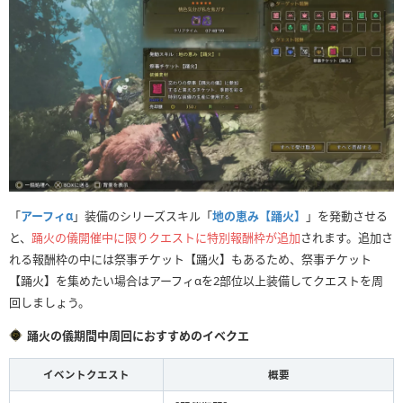
「
アーフィα
」装備のシリーズスキル「
地の恵み【踊火】
」を発動させる
と、
踊火の儀開催中に限りクエストに特別報酬枠が追加
されます。追加さ
れる報酬枠の中には祭事チケット【踊火】もあるため、祭事チケット
【踊火】を集めたい場合はアーフィαを2部位以上装備してクエストを周
回しましょう。
踊火の儀期間中周回におすすめのイベクエ
イベントクエスト
概要