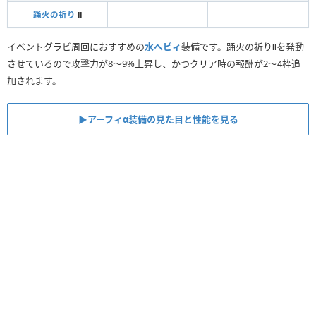
踊火の祈り
Ⅱ
イベントグラビ周回におすすめの
水ヘビィ
装備です。踊火の祈りⅡを発動
させているので攻撃力が8〜9%上昇し、かつクリア時の報酬が2～4枠追
加されます。
▶︎アーフィα装備の見た目と性能を見る