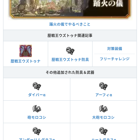
踊火の儀でやるべきこと
歴戦王ウズトゥナ関連記事
対策装備
フリーチャレンジ
歴戦王ウズトゥナ防具
歴戦王ウズトゥナ
その他追加された防具＆武器
ダイバーα
アーフィα
砲モロコシ
大砲モロコシ
アンダーリムグラスα
ハートグラスα