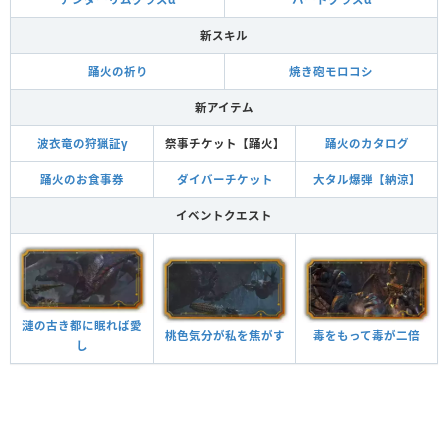
新スキル
踊火の祈り
焼き砲モロコシ
新アイテム
波衣竜の狩猟証γ
祭事チケット【踊火】
踊火のカタログ
踊火のお食事券
ダイバーチケット
大タル爆弾【納涼】
イベントクエスト
漣の古き都に眠れば愛
桃色気分が私を焦がす
毒をもって毒が二倍
し