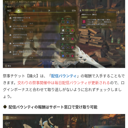
祭事チケット【踊火】は、「
配信バウンティ
」の報酬で入手することもで
きます。
交わりの祭事開催中は毎日配信バウンティが更新される
ので、ロ
グインボーナスと合わせて取り逃しがないように忘れずチェックしまし
ょう。
配信バウンティの報酬はサポート窓口で受け取り可能