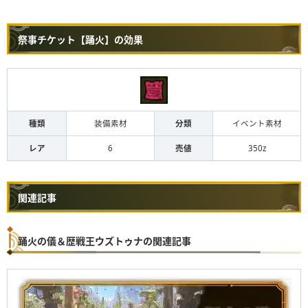
祭事チケット【踊火】の効果
種類
装備素材
分類
イベント素材
レア
6
売値
350z
関連記事
踊火の儀＆歴戦王ウズトゥナの関連記事