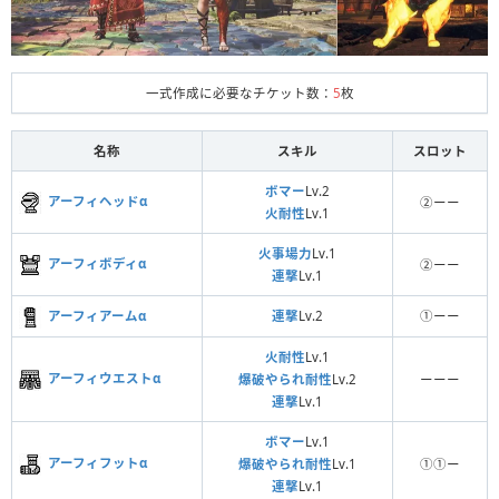
一式作成に必要なチケット数：
5
枚
名称
スキル
スロット
ボマー
Lv.2
アーフィヘッドα
②ーー
火耐性
Lv.1
火事場力
Lv.1
アーフィボディα
②ーー
連撃
Lv.1
アーフィアームα
連撃
Lv.2
①ーー
火耐性
Lv.1
アーフィウエストα
爆破やられ耐性
Lv.2
ーーー
連撃
Lv.1
ボマー
Lv.1
アーフィフットα
爆破やられ耐性
Lv.1
①①ー
連撃
Lv.1