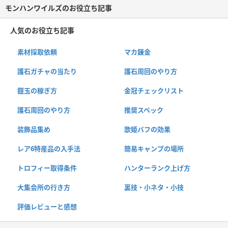
モンハンワイルズのお役立ち記事
人気のお役立ち記事
素材採取依頼
マカ錬金
護石ガチャの当たり
護石周回のやり方
鎧玉の稼ぎ方
金冠チェックリスト
護石周回のやり方
推奨スペック
装飾品集め
歌姫バフの効果
レア6特産品の入手法
簡易キャンプの場所
トロフィー取得条件
ハンターランク上げ方
大集会所の行き方
裏技・小ネタ・小技
評価レビューと感想