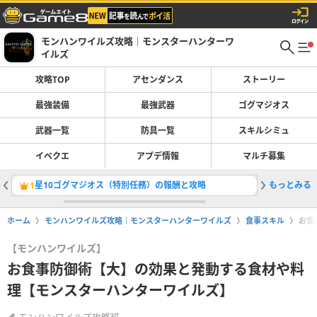
モンハンワイルズ攻略｜モンスターハンターワ
イルズ
攻略TOP
アセンダンス
ストーリー
最強装備
最強武器
ゴグマジオス
武器一覧
防具一覧
スキルシミュ
イベクエ
アプデ情報
マルチ募集
星10ゴグマジオス（特別任務）の報酬と攻略
もっとみる
ゴグマジ
1
2
ホーム
モンハンワイルズ攻略｜モンスターハンターワイルズ
食事スキル
お食
【モンハンワイルズ】
お食事防御術【大】の効果と発動する食材や料
理【モンスターハンターワイルズ】