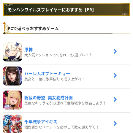
モンハンワイルズプレイヤーにおすすめ【PR】
PCで遊べるおすすめゲーム
原神
大人気アクションRPGをPCで快適プレイ！
ハーレムオブトーキョー
美女と一緒に歌舞伎町で成り上がれ！
総裁の野望 -美女養成計画-
美麗なキャラを引き連れて金融戦争を制覇しよう！
千年戦争アイギス
個性豊かなユニットを指揮して敵を迎え撃て！