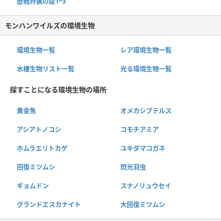
歴戦狩猟の証1~3
モンハンワイルズの環境生物
環境生物一覧
レア環境生物一覧
水棲生物リスト一覧
光る環境生物一覧
探すことになる環境生物の場所
黄金魚
オメカシプテルス
アシアトノコシ
コモチアミア
ホムラエリトカゲ
ユキダマコガネ
回復ミツムシ
閃光羽虫
ギョムドン
スナノリュウセイ
グランドエスカナイト
大回復ミツムシ