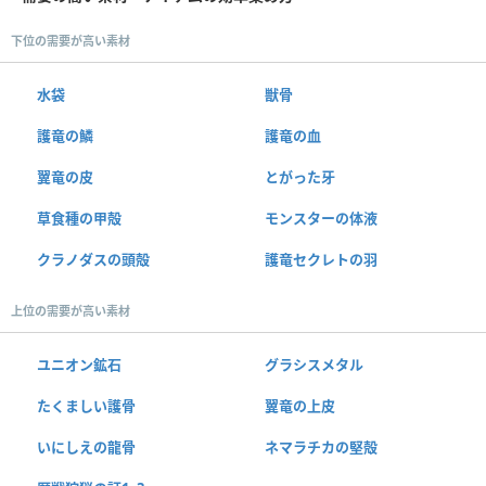
下位の需要が高い素材
水袋
獣骨
護竜の鱗
護竜の血
翼竜の皮
とがった牙
草食種の甲殻
モンスターの体液
クラノダスの頭殻
護竜セクレトの羽
上位の需要が高い素材
ユニオン鉱石
グラシスメタル
たくましい護骨
翼竜の上皮
いにしえの龍骨
ネマラチカの堅殻