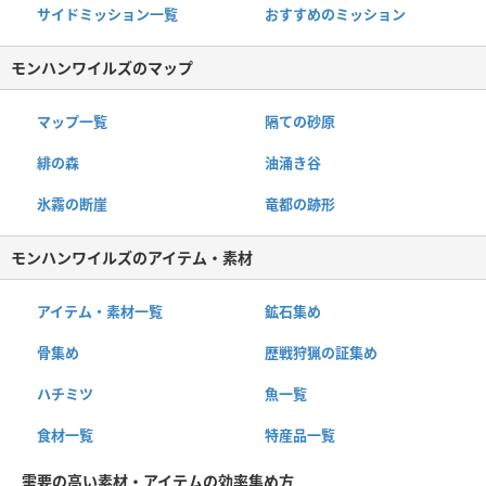
サイドミッション一覧
おすすめのミッション
モンハンワイルズのマップ
マップ一覧
隔ての砂原
緋の森
油涌き谷
氷霧の断崖
竜都の跡形
モンハンワイルズのアイテム・素材
アイテム・素材一覧
鉱石集め
骨集め
歴戦狩猟の証集め
ハチミツ
魚一覧
食材一覧
特産品一覧
需要の高い素材・アイテムの効率集め方