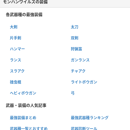
モンハンワイルズの装備
各武器種の最強装備
大剣
太刀
片手剣
双剣
ハンマー
狩猟笛
ランス
ガンランス
スラアク
チャアク
操虫棍
ライトボウガン
ヘビィボウガン
弓
武器・装備の人気記事
最強装備まとめ
最強武器種ランキング
武器種一覧とおすすめ
武器診断ツール