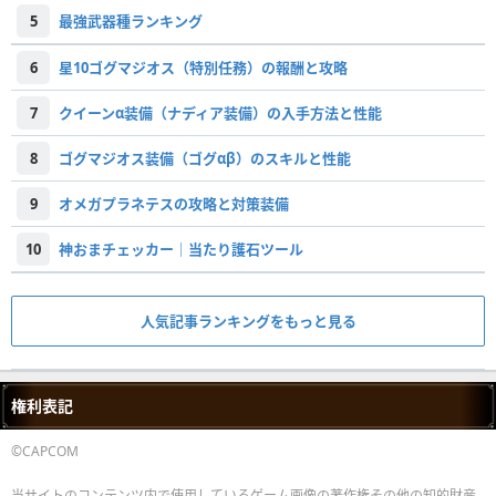
5
最強武器種ランキング
6
星10ゴグマジオス（特別任務）の報酬と攻略
7
クイーンα装備（ナディア装備）の入手方法と性能
8
ゴグマジオス装備（ゴグαβ）のスキルと性能
9
オメガプラネテスの攻略と対策装備
10
神おまチェッカー｜当たり護石ツール
人気記事ランキングをもっと見る
権利表記
©CAPCOM
当サイトのコンテンツ内で使用しているゲーム画像の著作権その他の知的財産