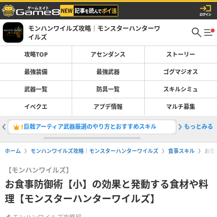
モンハンワイルズ攻略｜モンスターハンターワ
イルズ
攻略TOP
アセンダンス
ストーリー
最強装備
最強武器
ゴグマジオス
武器一覧
防具一覧
スキルシミュ
イベクエ
アプデ情報
マルチ募集
巨戟アーティア武器厳選のやり方とおすすめスキル
もっとみる
採取装備
1
2
ホーム
モンハンワイルズ攻略｜モンスターハンターワイルズ
食事スキル
お食
【モンハンワイルズ】
お食事防御術【小】の効果と発動する食材や料
理【モンスターハンターワイルズ】