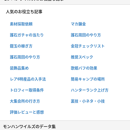
人気のお役立ち記事
素材採取依頼
マカ錬金
護石ガチャの当たり
護石周回のやり方
鎧玉の稼ぎ方
金冠チェックリスト
護石周回のやり方
推奨スペック
装飾品集め
歌姫バフの効果
レア6特産品の入手法
簡易キャンプの場所
トロフィー取得条件
ハンターランク上げ方
大集会所の行き方
裏技・小ネタ・小技
評価レビューと感想
モンハンワイルズのデータ集