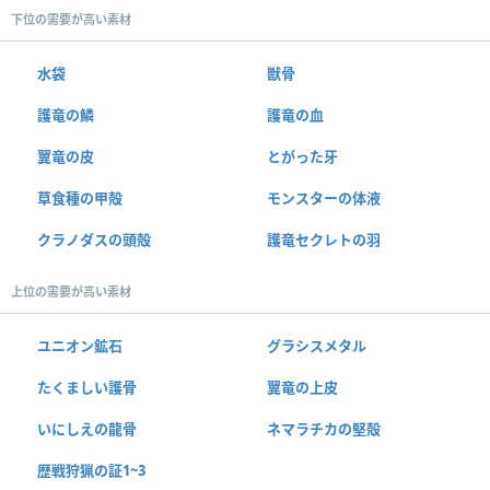
下位の需要が高い素材
水袋
獣骨
護竜の鱗
護竜の血
翼竜の皮
とがった牙
草食種の甲殻
モンスターの体液
クラノダスの頭殻
護竜セクレトの羽
上位の需要が高い素材
ユニオン鉱石
グラシスメタル
たくましい護骨
翼竜の上皮
いにしえの龍骨
ネマラチカの堅殻
歴戦狩猟の証1~3