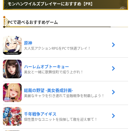
モンハンワイルズプレイヤーにおすすめ【PR】
PCで遊べるおすすめゲーム
原神
大人気アクションRPGをPCで快適プレイ！
ハーレムオブトーキョー
美女と一緒に歌舞伎町で成り上がれ！
総裁の野望 -美女養成計画-
美麗なキャラを引き連れて金融戦争を制覇しよう！
千年戦争アイギス
個性豊かなユニットを指揮して敵を迎え撃て！