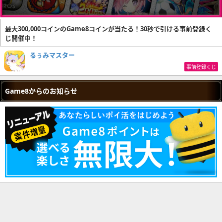
最大300,000コインのGame8コインが当たる！30秒で引ける事前登録く
じ開催中！
るぅみマスター
事前登録くじ
Game8からのお知らせ