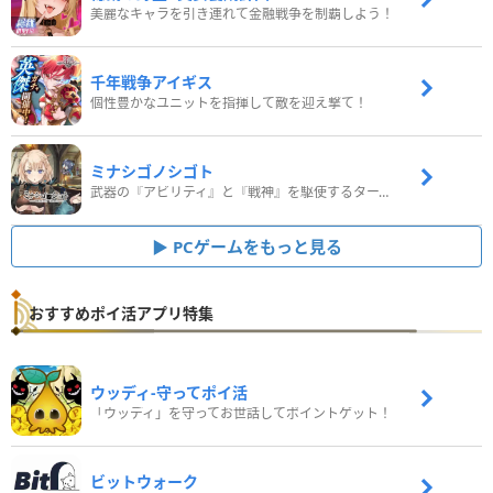
美麗なキャラを引き連れて金融戦争を制覇しよう！
千年戦争アイギス
個性豊かなユニットを指揮して敵を迎え撃て！
ミナシゴノシゴト
武器の『アビリティ』と『戦神』を駆使するターン制コマンドバトルRPG！
PCゲームをもっと見る
おすすめポイ活アプリ特集
ウッディ‐守ってポイ活
「ウッディ」を守ってお世話してポイントゲット！
ビットウォーク