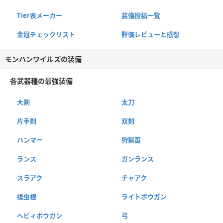
Tier表メーカー
装備投稿一覧
金冠チェックリスト
評価レビューと感想
モンハンワイルズの装備
各武器種の最強装備
大剣
太刀
片手剣
双剣
ハンマー
狩猟笛
ランス
ガンランス
スラアク
チャアク
操虫棍
ライトボウガン
ヘビィボウガン
弓