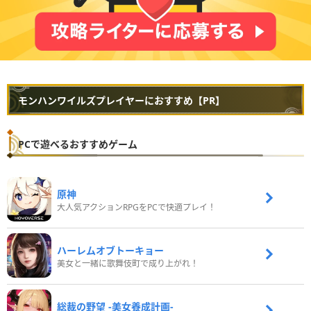
モンハンワイルズプレイヤーにおすすめ【PR】
PCで遊べるおすすめゲーム
原神
大人気アクションRPGをPCで快適プレイ！
ハーレムオブトーキョー
美女と一緒に歌舞伎町で成り上がれ！
総裁の野望 -美女養成計画-