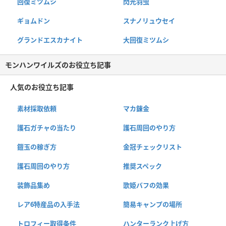
回復ミツムシ
閃光羽虫
ギョムドン
スナノリュウセイ
グランドエスカナイト
大回復ミツムシ
モンハンワイルズのお役立ち記事
人気のお役立ち記事
素材採取依頼
マカ錬金
護石ガチャの当たり
護石周回のやり方
鎧玉の稼ぎ方
金冠チェックリスト
護石周回のやり方
推奨スペック
装飾品集め
歌姫バフの効果
レア6特産品の入手法
簡易キャンプの場所
トロフィー取得条件
ハンターランク上げ方