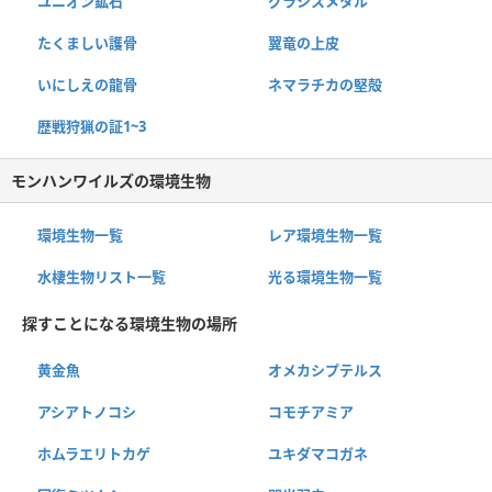
ユニオン鉱石
グラシスメタル
たくましい護骨
翼竜の上皮
いにしえの龍骨
ネマラチカの堅殻
歴戦狩猟の証1~3
モンハンワイルズの環境生物
環境生物一覧
レア環境生物一覧
水棲生物リスト一覧
光る環境生物一覧
探すことになる環境生物の場所
黄金魚
オメカシプテルス
アシアトノコシ
コモチアミア
ホムラエリトカゲ
ユキダマコガネ