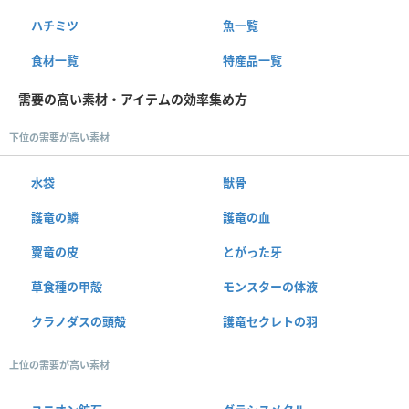
ハチミツ
魚一覧
食材一覧
特産品一覧
需要の高い素材・アイテムの効率集め方
下位の需要が高い素材
水袋
獣骨
護竜の鱗
護竜の血
翼竜の皮
とがった牙
草食種の甲殻
モンスターの体液
クラノダスの頭殻
護竜セクレトの羽
上位の需要が高い素材