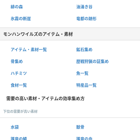
緋の森
油涌き谷
氷霧の断崖
竜都の跡形
モンハンワイルズのアイテム・素材
アイテム・素材一覧
鉱石集め
骨集め
歴戦狩猟の証集め
ハチミツ
魚一覧
食材一覧
特産品一覧
需要の高い素材・アイテムの効率集め方
下位の需要が高い素材
水袋
獣骨
護竜の鱗
護竜の血