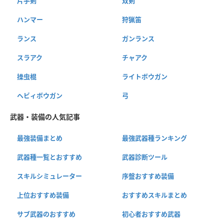
片手剣
双剣
ハンマー
狩猟笛
ランス
ガンランス
スラアク
チャアク
操虫棍
ライトボウガン
ヘビィボウガン
弓
武器・装備の人気記事
最強装備まとめ
最強武器種ランキング
武器種一覧とおすすめ
武器診断ツール
スキルシミュレーター
序盤おすすめ装備
上位おすすめ装備
おすすめスキルまとめ
サブ武器のおすすめ
初心者おすすめ武器