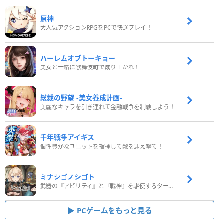
原神
大人気アクションRPGをPCで快適プレイ！
ハーレムオブトーキョー
美女と一緒に歌舞伎町で成り上がれ！
総裁の野望 -美女養成計画-
美麗なキャラを引き連れて金融戦争を制覇しよう！
千年戦争アイギス
個性豊かなユニットを指揮して敵を迎え撃て！
ミナシゴノシゴト
武器の『アビリティ』と『戦神』を駆使するターン制コマンドバトルRPG！
PCゲームをもっと見る