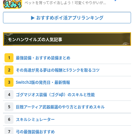
ペットを育ってポイ活しよう！可愛くやりがいがある新感覚アプリ
おすすめポイ活アプリランキング
モンハンワイルズの人気記事
1
最強装備・おすすめ装備まとめ
2
その鳥達が見る夢はの報酬とSランクを取るコツ
3
Switch2版の発売日・最新情報
4
ゴグマジオス装備（ゴグαβ）のスキルと性能
5
巨戟アーティア武器厳選のやり方とおすすめスキル
6
スキルシミュレーター
7
弓の最強装備おすすめ