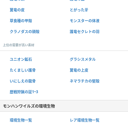
翼竜の皮
とがった牙
草食種の甲殻
モンスターの体液
クラノダスの頭殻
護竜セクレトの羽
上位の需要が高い素材
ユニオン鉱石
グラシスメタル
たくましい護骨
翼竜の上皮
いにしえの龍骨
ネマラチカの堅殻
歴戦狩猟の証1~3
モンハンワイルズの環境生物
環境生物一覧
レア環境生物一覧