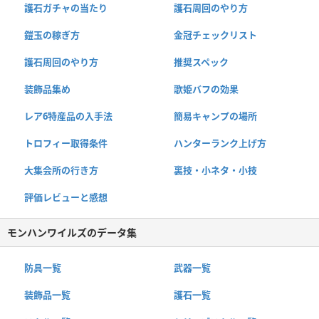
護石ガチャの当たり
護石周回のやり方
鎧玉の稼ぎ方
金冠チェックリスト
護石周回のやり方
推奨スペック
装飾品集め
歌姫バフの効果
レア6特産品の入手法
簡易キャンプの場所
トロフィー取得条件
ハンターランク上げ方
大集会所の行き方
裏技・小ネタ・小技
評価レビューと感想
モンハンワイルズのデータ集
防具一覧
武器一覧
装飾品一覧
護石一覧