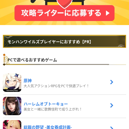
モンハンワイルズプレイヤーにおすすめ【PR】
PCで遊べるおすすめゲーム
原神
大人気アクションRPGをPCで快適プレイ！
ハーレムオブトーキョー
美女と一緒に歌舞伎町で成り上がれ！
総裁の野望 -美女養成計画-