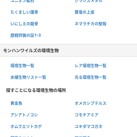
ユニオン鉱石
グラシスメタル
たくましい護骨
翼竜の上皮
いにしえの龍骨
ネマラチカの堅殻
歴戦狩猟の証1~3
モンハンワイルズの環境生物
環境生物一覧
レア環境生物一覧
水棲生物リスト一覧
光る環境生物一覧
探すことになる環境生物の場所
黄金魚
オメカシプテルス
アシアトノコシ
コモチアミア
ホムラエリトカゲ
ユキダマコガネ