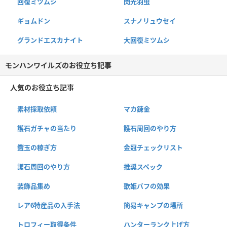
回復ミツムシ
閃光羽虫
ギョムドン
スナノリュウセイ
グランドエスカナイト
大回復ミツムシ
モンハンワイルズのお役立ち記事
人気のお役立ち記事
素材採取依頼
マカ錬金
護石ガチャの当たり
護石周回のやり方
鎧玉の稼ぎ方
金冠チェックリスト
護石周回のやり方
推奨スペック
装飾品集め
歌姫バフの効果
レア6特産品の入手法
簡易キャンプの場所
トロフィー取得条件
ハンターランク上げ方