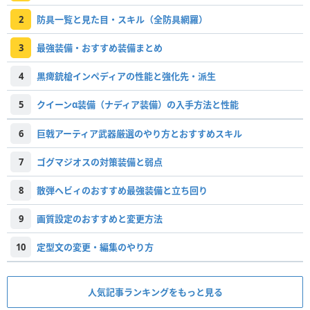
2
防具一覧と見た目・スキル（全防具網羅）
3
最強装備・おすすめ装備まとめ
4
黒痺銃槍インペディアの性能と強化先・派生
5
クイーンα装備（ナディア装備）の入手方法と性能
6
巨戟アーティア武器厳選のやり方とおすすめスキル
7
ゴグマジオスの対策装備と弱点
8
散弾ヘビィのおすすめ最強装備と立ち回り
9
画質設定のおすすめと変更方法
10
定型文の変更・編集のやり方
人気記事ランキングをもっと見る