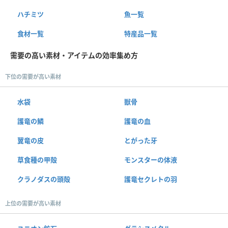
ハチミツ
魚一覧
食材一覧
特産品一覧
需要の高い素材・アイテムの効率集め方
下位の需要が高い素材
水袋
獣骨
護竜の鱗
護竜の血
翼竜の皮
とがった牙
草食種の甲殻
モンスターの体液
クラノダスの頭殻
護竜セクレトの羽
上位の需要が高い素材