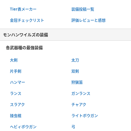
Tier表メーカー
装備投稿一覧
金冠チェックリスト
評価レビューと感想
モンハンワイルズの装備
各武器種の最強装備
大剣
太刀
片手剣
双剣
ハンマー
狩猟笛
ランス
ガンランス
スラアク
チャアク
操虫棍
ライトボウガン
ヘビィボウガン
弓