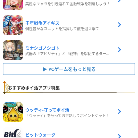
美麗なキャラを引き連れて金融戦争を制覇しよう！
千年戦争アイギス
個性豊かなユニットを指揮して敵を迎え撃て！
ミナシゴノシゴト
武器の『アビリティ』と『戦神』を駆使するターン制コマンドバトルRPG！
PCゲームをもっと見る
おすすめポイ活アプリ特集
ウッディ‐守ってポイ活
「ウッディ」を守ってお世話してポイントゲット！
ビットウォーク