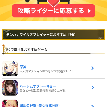
モンハンワイルズプレイヤーにおすすめ【PR】
PCで遊べるおすすめゲーム
原神
大人気アクションRPGをPCで快適プレイ！
ハーレムオブトーキョー
美女と一緒に歌舞伎町で成り上がれ！
総裁の野望 -美女養成計画-