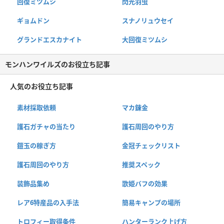
回復ミツムシ
閃光羽虫
ギョムドン
スナノリュウセイ
グランドエスカナイト
大回復ミツムシ
モンハンワイルズのお役立ち記事
人気のお役立ち記事
素材採取依頼
マカ錬金
護石ガチャの当たり
護石周回のやり方
鎧玉の稼ぎ方
金冠チェックリスト
護石周回のやり方
推奨スペック
装飾品集め
歌姫バフの効果
レア6特産品の入手法
簡易キャンプの場所
トロフィー取得条件
ハンターランク上げ方