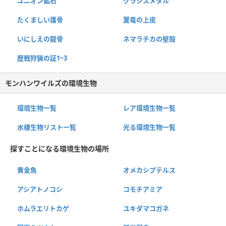
ユニオン鉱石
グラシスメタル
たくましい護骨
翼竜の上皮
いにしえの龍骨
ネマラチカの堅殻
歴戦狩猟の証1~3
モンハンワイルズの環境生物
環境生物一覧
レア環境生物一覧
水棲生物リスト一覧
光る環境生物一覧
探すことになる環境生物の場所
黄金魚
オメカシプテルス
アシアトノコシ
コモチアミア
ホムラエリトカゲ
ユキダマコガネ