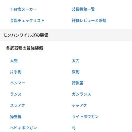
Tier表メーカー
装備投稿一覧
金冠チェックリスト
評価レビューと感想
モンハンワイルズの装備
各武器種の最強装備
大剣
太刀
片手剣
双剣
ハンマー
狩猟笛
ランス
ガンランス
スラアク
チャアク
操虫棍
ライトボウガン
ヘビィボウガン
弓