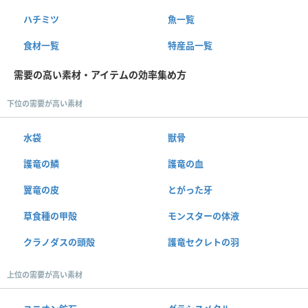
ハチミツ
魚一覧
食材一覧
特産品一覧
需要の高い素材・アイテムの効率集め方
下位の需要が高い素材
水袋
獣骨
護竜の鱗
護竜の血
翼竜の皮
とがった牙
草食種の甲殻
モンスターの体液
クラノダスの頭殻
護竜セクレトの羽
上位の需要が高い素材