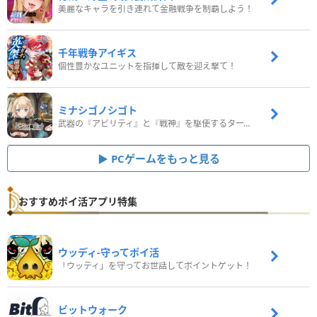
美麗なキャラを引き連れて金融戦争を制覇しよう！
千年戦争アイギス
個性豊かなユニットを指揮して敵を迎え撃て！
ミナシゴノシゴト
武器の『アビリティ』と『戦神』を駆使するターン制コマンドバトルRPG！
PCゲームをもっと見る
おすすめポイ活アプリ特集
ウッディ‐守ってポイ活
「ウッディ」を守ってお世話してポイントゲット！
ビットウォーク