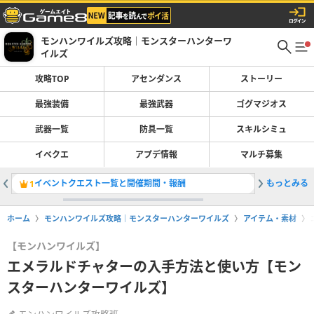
モンハンワイルズ攻略｜モンスターハンターワ
イルズ
攻略TOP
アセンダンス
ストーリー
最強装備
最強武器
ゴグマジオス
武器一覧
防具一覧
スキルシミュ
イベクエ
アプデ情報
マルチ募集
イベントクエスト一覧と開催期間・報酬
もっとみる
太刀の最
1
2
ホーム
モンハンワイルズ攻略｜モンスターハンターワイルズ
アイテム・素材
【モンハンワイルズ】
エメラルドチャターの入手方法と使い方【モン
スターハンターワイルズ】