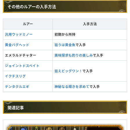
その他のルアーの入手方法
ルアー
入手方法
汎用ウッドミノー
初期から所持
黄金バグヘッド
狙うは黄金魚
で入手
エメラルドチャター
美味探求も釣りの楽しみ
で入手
ジョイントドスベイト
狙えビッグワン！
で入手
イクチスリグ
テンタクルエギ
神秘なる輝きを求めて
で入手
関連記事