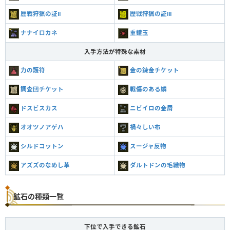
歴戦狩猟の証Ⅱ
歴戦狩猟の証Ⅲ
ナナイロカネ
重鎧玉
入手方法が特殊な素材
力の護符
金の錬金チケット
調査団チケット
戦傷のある鱗
ドスビスカス
ニビイロの金屑
オオツノアゲハ
禍々しい布
シルドコットン
スージャ反物
アズズのなめし革
ダルトドンの毛織物
鉱石の種類一覧
下位で入手できる鉱石