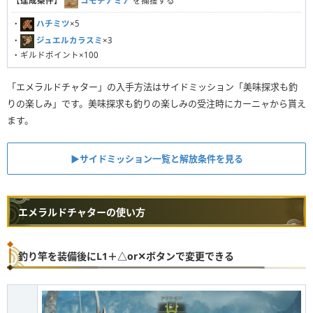
【
達成条件
】
コモチアミア
を捕獲する
・
ハチミツ
×5
・
ジュエルカラスミ
×3
・ギルドポイント×100
「エメラルドチャター」の入手方法はサイドミッション「美味探求も釣
りの楽しみ」です。美味探求も釣りの楽しみの受注時にカーニャから貰え
ます。
▶︎サイドミッション一覧と解放条件を見る
エメラルドチャターの使い方
釣り竿を装備後にL1＋△or✕ボタンで変更できる