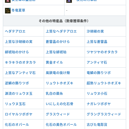
冬竜夏草
-
その他の特産品（勲章獲得条件）
ヘダテアロエ
上質なヘダテアロエ
沙胡椒の実
上質な沙胡椒の実
蒼雷晶のかけら
上質な蒼雷晶
緋琥珀のかけら
上質な緋琥珀
ツヤツヤのオタカラ
キラキラのオタカラ
黄金オイル
アンティマ石
上質なアンティマ石
風鋏竜の抜け殻
竜鱗の飾りツボ
逆鱗の飾りツボ
リュウトホオズキ
超熟リュウトホオズキ
源流のリュウヌ玉
乳白の繭糸
リュウヌ小石
リュウヌ玉石
いにしえの化石骨
ナガレツボボヤ
ロイヤルツボボヤ
グラスウィード
グラングラスウィード
化石のオパール
化石の美色オパール
古びた竜彫貨