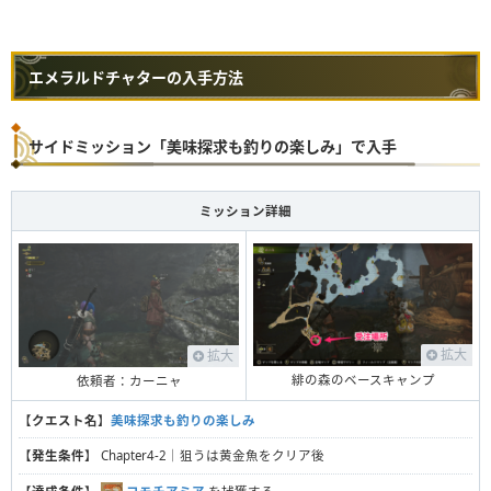
エメラルドチャターの入手方法
サイドミッション「美味探求も釣りの楽しみ」で入手
ミッション詳細
拡大
拡大
緋の森のベースキャンプ
依頼者：カーニャ
【
クエスト名
】
美味探求も釣りの楽しみ
【
発生条件
】 Chapter4-2｜狙うは黄金魚をクリア後