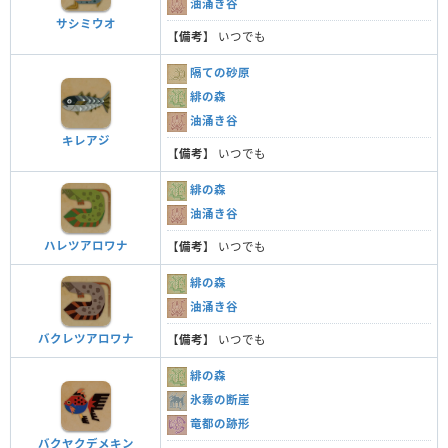
油涌き谷
サシミウオ
【
備考
】 いつでも
隔ての砂原
緋の森
油涌き谷
キレアジ
【
備考
】 いつでも
緋の森
油涌き谷
ハレツアロワナ
【
備考
】 いつでも
緋の森
油涌き谷
バクレツアロワナ
【
備考
】 いつでも
緋の森
氷霧の断崖
竜都の跡形
バクヤクデメキン