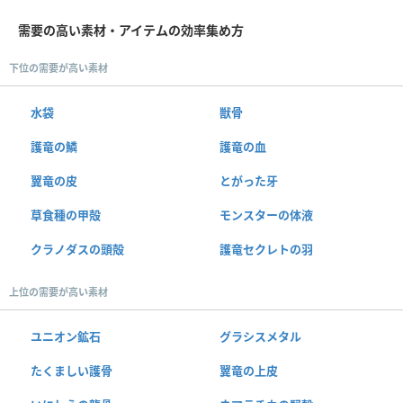
需要の高い素材・アイテムの効率集め方
下位の需要が高い素材
水袋
獣骨
護竜の鱗
護竜の血
翼竜の皮
とがった牙
草食種の甲殻
モンスターの体液
クラノダスの頭殻
護竜セクレトの羽
上位の需要が高い素材
ユニオン鉱石
グラシスメタル
たくましい護骨
翼竜の上皮