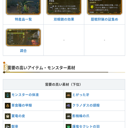
特産品一覧
双眼鏡の効果
歴戦狩猟の証集め
-
-
調合
需要の高いアイテム・モンスター素材
需要の高い素材（下位）
モンスターの体液
とがった牙
草食種の甲殻
クラノダスの頭殻
翼竜の皮
影蜘蛛の爪
獣骨
護竜セクレトの羽