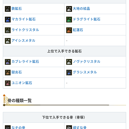
鉄鉱石
大地の結晶
マカライト鉱石
ドラグライト鉱石
ライトクリスタル
紅蓮石
アイシスメタル
-
上位で入手できる鉱石
カブレライト鉱石
ノヴァクリスタル
獄炎石
グラシスメタル
ユニオン鉱石
-
骨の種類一覧
下位で入手できる骨（骨塚）
なぞの骨
頑丈な骨