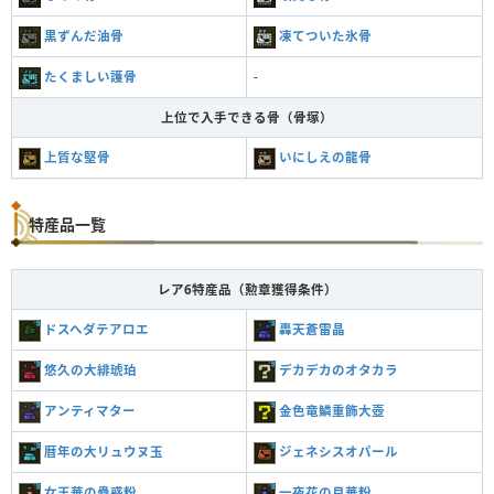
黒ずんだ油骨
凍てついた氷骨
たくましい護骨
-
上位で入手できる骨（骨塚）
上質な堅骨
いにしえの龍骨
特産品一覧
レア6特産品（勲章獲得条件）
ドスヘダテアロエ
轟天蒼雷晶
悠久の大緋琥珀
デカデカのオタカラ
アンティマター
金色竜鱗重飾大壺
暦年の大リュウヌ玉
ジェネシスオパール
女王華の蠱惑粉
一夜花の月華粉