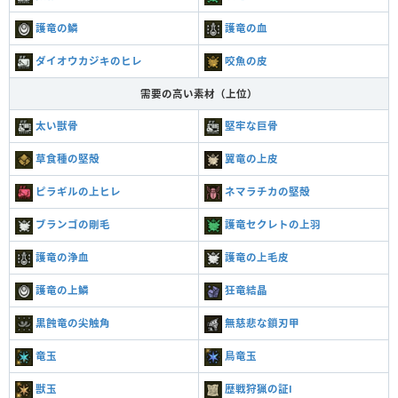
護竜の鱗
護竜の血
ダイオウカジキのヒレ
咬魚の皮
需要の高い素材（上位）
太い獣骨
堅牢な巨骨
草食種の堅殻
翼竜の上皮
ピラギルの上ヒレ
ネマラチカの堅殻
ブランゴの剛毛
護竜セクレトの上羽
護竜の浄血
護竜の上毛皮
護竜の上鱗
狂竜結晶
黒蝕竜の尖触角
無慈悲な鎖刃甲
竜玉
鳥竜玉
獣玉
歴戦狩猟の証Ⅰ