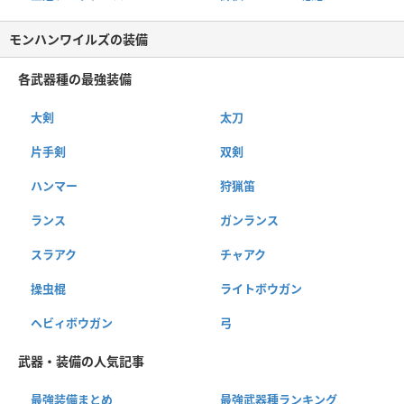
モンハンワイルズの装備
各武器種の最強装備
大剣
太刀
片手剣
双剣
ハンマー
狩猟笛
ランス
ガンランス
スラアク
チャアク
操虫棍
ライトボウガン
ヘビィボウガン
弓
武器・装備の人気記事
最強装備まとめ
最強武器種ランキング