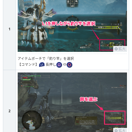
1
拡大
アイテムポーチで「釣り竿」を選択
【コマンド】
長押し
⇔
2
拡大