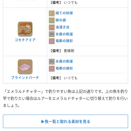
【
備考
】 いつでも
隔ての砂原
緋の森
油涌き谷
氷霧の断崖
コモチアミア
竜都の跡形
【
備考
】 豊穣期
氷霧の断崖
竜都の跡形
ブラインドパーチ
【
備考
】 いつでも
「エメラルドチャター」で釣りやすい魚は上記の通りです。上の魚を釣り
竿で釣りたい場合はルアーをエメラルドチャターに切り替えて釣りを行い
ましょう。
▶︎魚一覧と取れる素材を見る