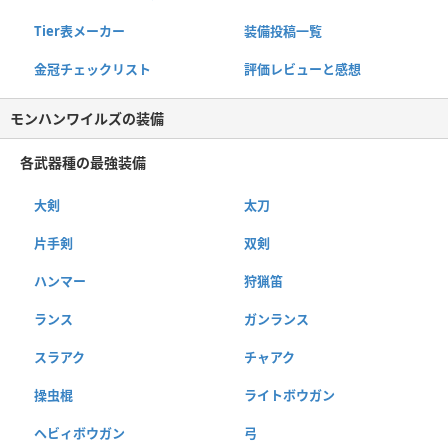
Tier表メーカー
装備投稿一覧
金冠チェックリスト
評価レビューと感想
モンハンワイルズの装備
各武器種の最強装備
大剣
太刀
片手剣
双剣
ハンマー
狩猟笛
ランス
ガンランス
スラアク
チャアク
操虫棍
ライトボウガン
ヘビィボウガン
弓