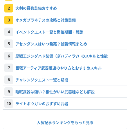
2
大剣の最強装備おすすめ
3
オメガプラネテスの攻略と対策装備
4
イベントクエスト一覧と開催期間・報酬
5
アセンダンスはいつ発売？最新情報まとめ
6
歴戦王ジンダハド装備（ダハディラγ）のスキルと性能
7
巨戟アーティア武器厳選のやり方とおすすめスキル
8
チャレンジクエスト一覧と期間
9
睡眠武器は強い？相性がいい武器種なども解説
10
ライトボウガンのおすすめ武器
人気記事ランキングをもっと見る