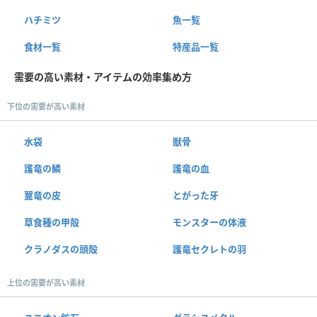
ハチミツ
魚一覧
食材一覧
特産品一覧
需要の高い素材・アイテムの効率集め方
下位の需要が高い素材
水袋
獣骨
護竜の鱗
護竜の血
翼竜の皮
とがった牙
草食種の甲殻
モンスターの体液
クラノダスの頭殻
護竜セクレトの羽
上位の需要が高い素材