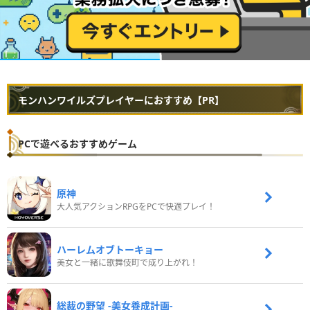
モンハンワイルズプレイヤーにおすすめ【PR】
PCで遊べるおすすめゲーム
原神
大人気アクションRPGをPCで快適プレイ！
ハーレムオブトーキョー
美女と一緒に歌舞伎町で成り上がれ！
総裁の野望 -美女養成計画-