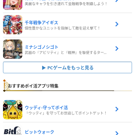
美麗なキャラを引き連れて金融戦争を制覇しよう！
千年戦争アイギス
個性豊かなユニットを指揮して敵を迎え撃て！
ミナシゴノシゴト
武器の『アビリティ』と『戦神』を駆使するターン制コマンドバトルRPG！
PCゲームをもっと見る
おすすめポイ活アプリ特集
ウッディ‐守ってポイ活
「ウッディ」を守ってお世話してポイントゲット！
ビットウォーク