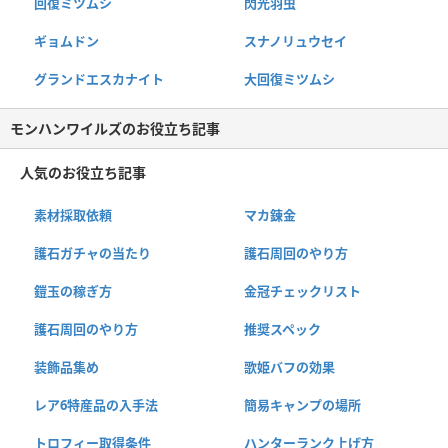
回復ミツムシ
閃光羽虫
ギョムドン
スナノリュウセイ
グランドエスカナイト
大回復ミツムシ
モンハンワイルズのお役立ち記事
人気のお役立ち記事
素材採取依頼
マカ錬金
護石ガチャの当たり
護石周回のやり方
鎧玉の稼ぎ方
金冠チェックリスト
護石周回のやり方
推奨スペック
装飾品集め
歌姫バフの効果
レア6特産品の入手法
簡易キャンプの場所
トロフィー取得条件
ハンターランク上げ方