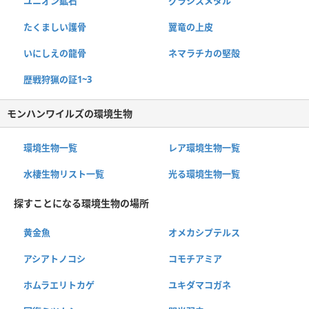
ユニオン鉱石
グラシスメタル
たくましい護骨
翼竜の上皮
いにしえの龍骨
ネマラチカの堅殻
歴戦狩猟の証1~3
モンハンワイルズの環境生物
環境生物一覧
レア環境生物一覧
水棲生物リスト一覧
光る環境生物一覧
探すことになる環境生物の場所
黄金魚
オメカシプテルス
アシアトノコシ
コモチアミア
ホムラエリトカゲ
ユキダマコガネ