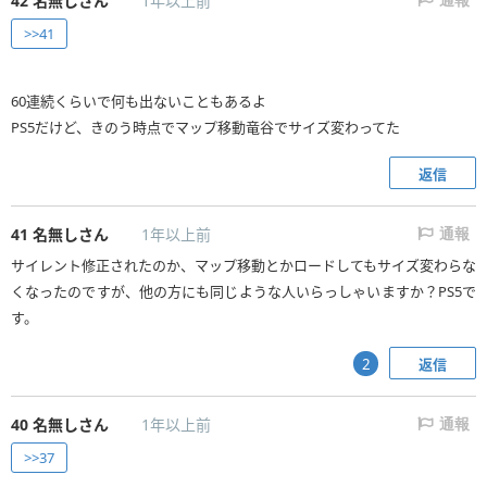
42
名無しさん
1年以上前
通報
>>41
60連続くらいで何も出ないこともあるよ
PS5だけど、きのう時点でマップ移動竜谷でサイズ変わってた
返信
41
名無しさん
1年以上前
通報
サイレント修正されたのか、マップ移動とかロードしてもサイズ変わらな
くなったのですが、他の方にも同じような人いらっしゃいますか？PS5で
す。
返信
2
40
名無しさん
1年以上前
通報
>>37