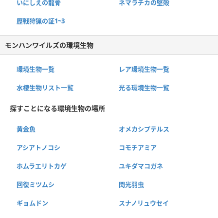
いにしえの龍骨
ネマラチカの堅殻
歴戦狩猟の証1~3
モンハンワイルズの環境生物
環境生物一覧
レア環境生物一覧
水棲生物リスト一覧
光る環境生物一覧
探すことになる環境生物の場所
黄金魚
オメカシプテルス
アシアトノコシ
コモチアミア
ホムラエリトカゲ
ユキダマコガネ
回復ミツムシ
閃光羽虫
ギョムドン
スナノリュウセイ