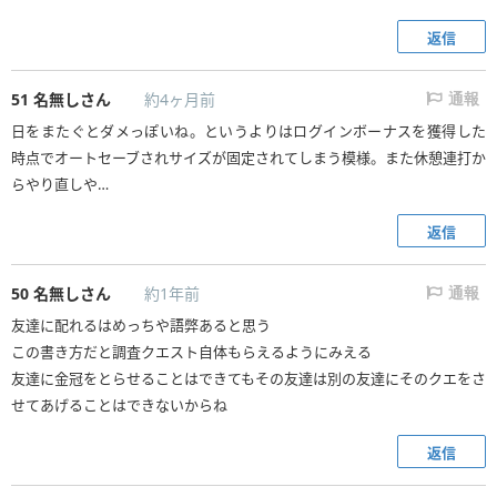
返信
51
名無しさん
約4ヶ月前
通報
日をまたぐとダメっぽいね。というよりはログインボーナスを獲得した
時点でオートセーブされサイズが固定されてしまう模様。また休憩連打か
らやり直しや…
返信
50
名無しさん
約1年前
通報
友達に配れるはめっちや語弊あると思う
この書き方だと調査クエスト自体もらえるようにみえる
友達に金冠をとらせることはできてもその友達は別の友達にそのクエをさ
せてあげることはできないからね
返信