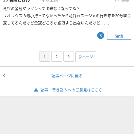
竜谷の金冠マラソンって出来なくなってる？
リオレウスの最小持ってなかったから竜谷↔スージャの行き来を30分繰り
返してるんだけど金冠どころか銀冠すら出ないんだけど、、、
返信
3
1
2
3
次ページ
記事ページに戻る
記事・書き込みへのご意見はこちら