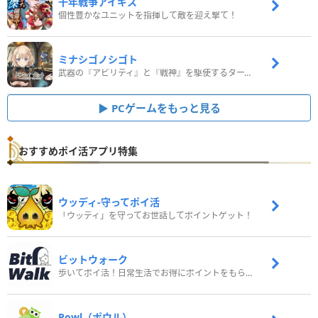
千年戦争アイギス
個性豊かなユニットを指揮して敵を迎え撃て！
ミナシゴノシゴト
武器の『アビリティ』と『戦神』を駆使するターン制コマンドバトルRPG！
PCゲームをもっと見る
おすすめポイ活アプリ特集
ウッディ‐守ってポイ活
「ウッディ」を守ってお世話してポイントゲット！
ビットウォーク
歩いてポイ活！日常生活でお得にポイントをもらおう
Powl（ポウル）