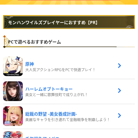
モンハンワイルズプレイヤーにおすすめ【PR】
PCで遊べるおすすめゲーム
原神
大人気アクションRPGをPCで快適プレイ！
ハーレムオブトーキョー
美女と一緒に歌舞伎町で成り上がれ！
総裁の野望 -美女養成計画-
美麗なキャラを引き連れて金融戦争を制覇しよう！