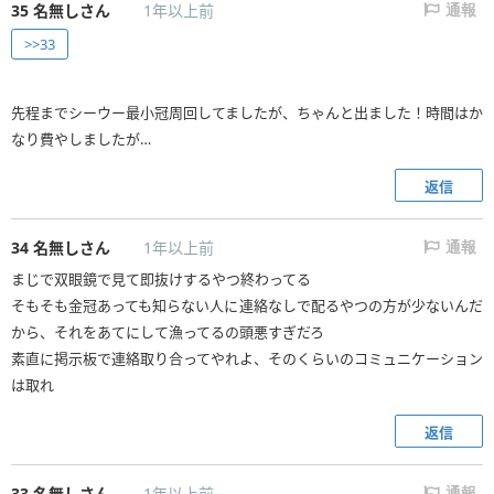
35
名無しさん
1年以上前
通報
>>33
先程までシーウー最小冠周回してましたが、ちゃんと出ました！時間はか
なり費やしましたが…
返信
34
名無しさん
1年以上前
通報
まじで双眼鏡で見て即抜けするやつ終わってる
そもそも金冠あっても知らない人に連絡なしで配るやつの方が少ないんだ
から、それをあてにして漁ってるの頭悪すぎだろ
素直に掲示板で連絡取り合ってやれよ、そのくらいのコミュニケーション
は取れ
返信
33
名無しさん
1年以上前
通報