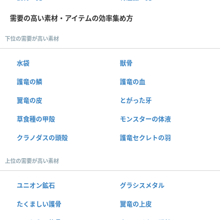
需要の高い素材・アイテムの効率集め方
下位の需要が高い素材
水袋
獣骨
護竜の鱗
護竜の血
翼竜の皮
とがった牙
草食種の甲殻
モンスターの体液
クラノダスの頭殻
護竜セクレトの羽
上位の需要が高い素材
ユニオン鉱石
グラシスメタル
たくましい護骨
翼竜の上皮