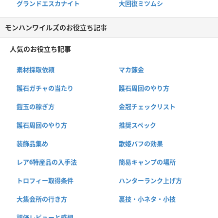
グランドエスカナイト
大回復ミツムシ
モンハンワイルズのお役立ち記事
人気のお役立ち記事
素材採取依頼
マカ錬金
護石ガチャの当たり
護石周回のやり方
鎧玉の稼ぎ方
金冠チェックリスト
護石周回のやり方
推奨スペック
装飾品集め
歌姫バフの効果
レア6特産品の入手法
簡易キャンプの場所
トロフィー取得条件
ハンターランク上げ方
大集会所の行き方
裏技・小ネタ・小技
評価レビューと感想