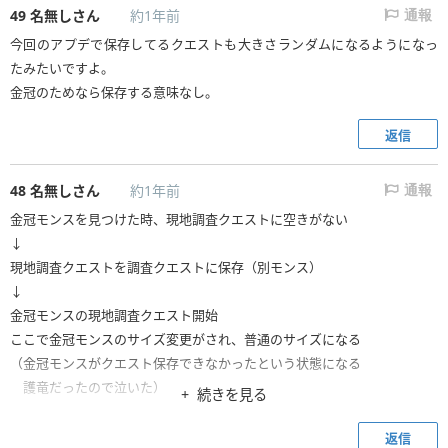
49
名無しさん
約1年前
通報
今回のアプデで保存してるクエストも大きさランダムになるようになっ
たみたいですよ。
金冠のためなら保存する意味なし。
返信
48
名無しさん
約1年前
通報
金冠モンスを見つけた時、現地調査クエストに空きがない
↓
現地調査クエストを調査クエストに保存（別モンス）
↓
金冠モンスの現地調査クエスト開始
ここで金冠モンスのサイズ変更がされ、普通のサイズになる
（金冠モンスがクエスト保存できなかったという状態になる
護竜だったので泣いた）
続きを見る
ということもあったな
返信