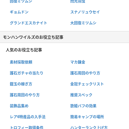
回復ミツムシ
閃光羽虫
ギョムドン
スナノリュウセイ
グランドエスカナイト
大回復ミツムシ
モンハンワイルズのお役立ち記事
人気のお役立ち記事
素材採取依頼
マカ錬金
護石ガチャの当たり
護石周回のやり方
鎧玉の稼ぎ方
金冠チェックリスト
護石周回のやり方
推奨スペック
装飾品集め
歌姫バフの効果
レア6特産品の入手法
簡易キャンプの場所
トロフィー取得条件
ハンターランク上げ方