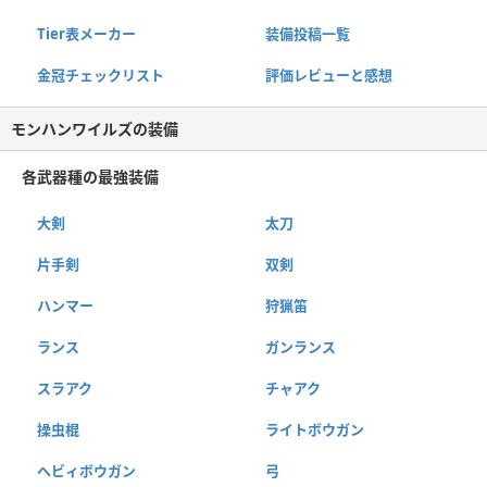
Tier表メーカー
装備投稿一覧
金冠チェックリスト
評価レビューと感想
モンハンワイルズの装備
各武器種の最強装備
大剣
太刀
片手剣
双剣
ハンマー
狩猟笛
ランス
ガンランス
スラアク
チャアク
操虫棍
ライトボウガン
ヘビィボウガン
弓