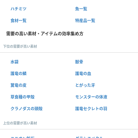
ハチミツ
魚一覧
食材一覧
特産品一覧
需要の高い素材・アイテムの効率集め方
下位の需要が高い素材
水袋
獣骨
護竜の鱗
護竜の血
翼竜の皮
とがった牙
草食種の甲殻
モンスターの体液
クラノダスの頭殻
護竜セクレトの羽
上位の需要が高い素材