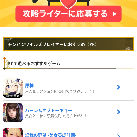
モンハンワイルズプレイヤーにおすすめ【PR】
PCで遊べるおすすめゲーム
原神
大人気アクションRPGをPCで快適プレイ！
ハーレムオブトーキョー
美女と一緒に歌舞伎町で成り上がれ！
総裁の野望 -美女養成計画-