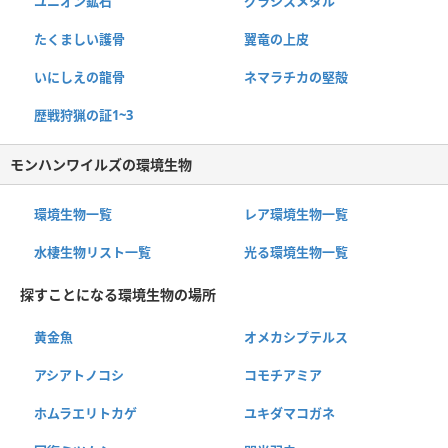
ユニオン鉱石
グラシスメタル
たくましい護骨
翼竜の上皮
いにしえの龍骨
ネマラチカの堅殻
歴戦狩猟の証1~3
モンハンワイルズの環境生物
環境生物一覧
レア環境生物一覧
水棲生物リスト一覧
光る環境生物一覧
探すことになる環境生物の場所
黄金魚
オメカシプテルス
アシアトノコシ
コモチアミア
ホムラエリトカゲ
ユキダマコガネ