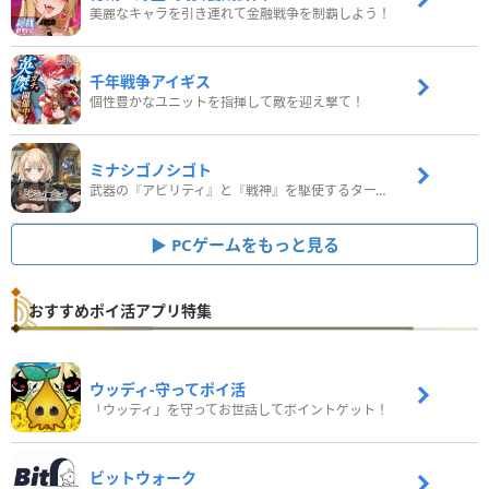
美麗なキャラを引き連れて金融戦争を制覇しよう！
千年戦争アイギス
個性豊かなユニットを指揮して敵を迎え撃て！
ミナシゴノシゴト
武器の『アビリティ』と『戦神』を駆使するターン制コマンドバトルRPG！
PCゲームをもっと見る
おすすめポイ活アプリ特集
ウッディ‐守ってポイ活
「ウッディ」を守ってお世話してポイントゲット！
ビットウォーク