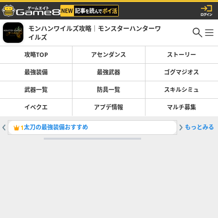
モンハンワイルズ攻略｜モンスターハンターワ
イルズ
攻略TOP
アセンダンス
ストーリー
最強装備
最強武器
ゴグマジオス
武器一覧
防具一覧
スキルシミュ
イベクエ
アプデ情報
マルチ募集
太刀の最強装備おすすめ
もっとみる
巨戟アー
1
2