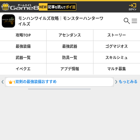
モンハンワイルズ攻略｜モンスターハンターワ
イルズ
攻略TOP
アセンダンス
ストーリー
最強装備
最強武器
ゴグマジオス
武器一覧
防具一覧
スキルシミュ
イベクエ
アプデ情報
マルチ募集
双剣の最強装備おすすめ
もっとみる
巨戟アー
1
2