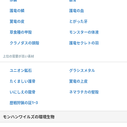
護竜の鱗
護竜の血
翼竜の皮
とがった牙
草食種の甲殻
モンスターの体液
クラノダスの頭殻
護竜セクレトの羽
上位の需要が高い素材
ユニオン鉱石
グラシスメタル
たくましい護骨
翼竜の上皮
いにしえの龍骨
ネマラチカの堅殻
歴戦狩猟の証1~3
モンハンワイルズの環境生物