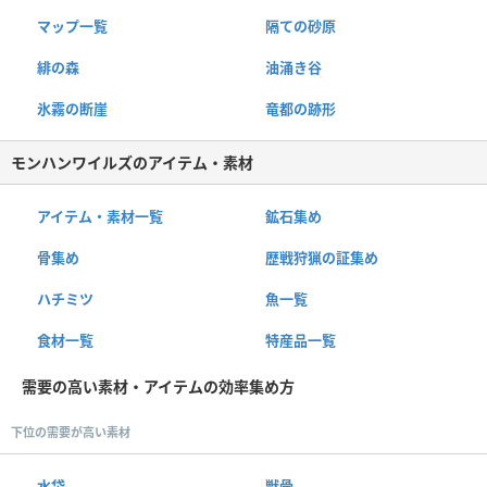
マップ一覧
隔ての砂原
緋の森
油涌き谷
氷霧の断崖
竜都の跡形
モンハンワイルズのアイテム・素材
アイテム・素材一覧
鉱石集め
骨集め
歴戦狩猟の証集め
ハチミツ
魚一覧
食材一覧
特産品一覧
需要の高い素材・アイテムの効率集め方
下位の需要が高い素材
水袋
獣骨