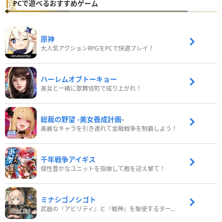
PCで遊べるおすすめゲーム
原神
大人気アクションRPGをPCで快適プレイ！
ハーレムオブトーキョー
美女と一緒に歌舞伎町で成り上がれ！
総裁の野望 -美女養成計画-
美麗なキャラを引き連れて金融戦争を制覇しよう！
千年戦争アイギス
個性豊かなユニットを指揮して敵を迎え撃て！
ミナシゴノシゴト
武器の『アビリティ』と『戦神』を駆使するターン制コマンドバトルRPG！