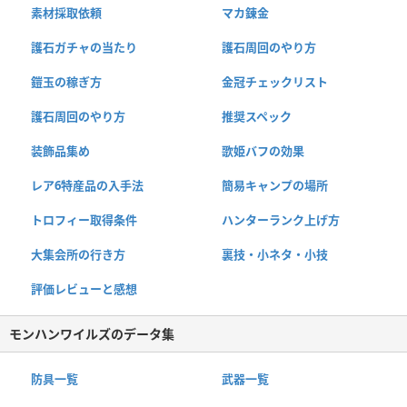
素材採取依頼
マカ錬金
護石ガチャの当たり
護石周回のやり方
鎧玉の稼ぎ方
金冠チェックリスト
護石周回のやり方
推奨スペック
装飾品集め
歌姫バフの効果
レア6特産品の入手法
簡易キャンプの場所
トロフィー取得条件
ハンターランク上げ方
大集会所の行き方
裏技・小ネタ・小技
評価レビューと感想
モンハンワイルズのデータ集
防具一覧
武器一覧