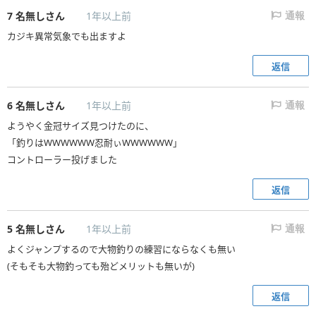
7
名無しさん
1年以上前
通報
カジキ異常気象でも出ますよ
返信
6
名無しさん
1年以上前
通報
ようやく金冠サイズ見つけたのに、
「釣りはWWWWWW忍耐ぃWWWWWW」
コントローラー投げました
返信
5
名無しさん
1年以上前
通報
よくジャンプするので大物釣りの練習にならなくも無い
(そもそも大物釣っても殆どメリットも無いが)
返信