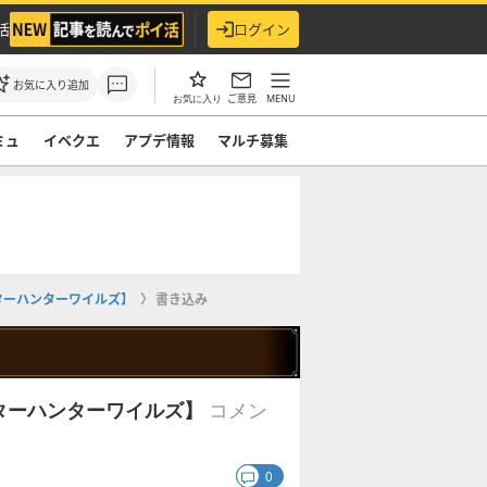
活
ログイン
お気に入り追加
ご意見
MENU
お気に入り
ミュ
イベクエ
アプデ情報
マルチ募集
ターハンターワイルズ】
書き込み
コメン
ターハンターワイルズ】
0