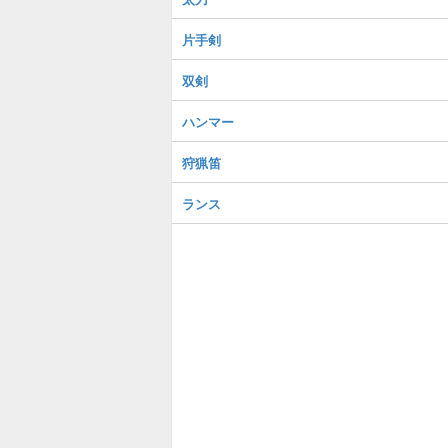
片手剣
双剣
ハンマー
狩猟笛
ランス