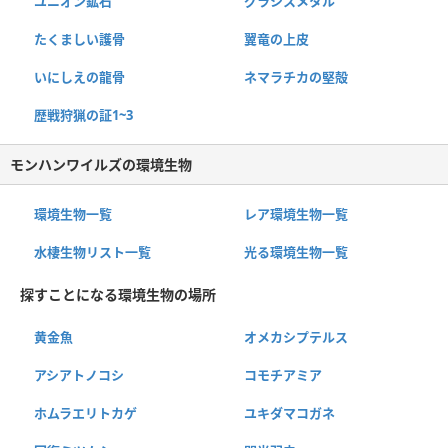
ユニオン鉱石
グラシスメタル
たくましい護骨
翼竜の上皮
いにしえの龍骨
ネマラチカの堅殻
歴戦狩猟の証1~3
モンハンワイルズの環境生物
環境生物一覧
レア環境生物一覧
水棲生物リスト一覧
光る環境生物一覧
探すことになる環境生物の場所
黄金魚
オメカシプテルス
アシアトノコシ
コモチアミア
ホムラエリトカゲ
ユキダマコガネ