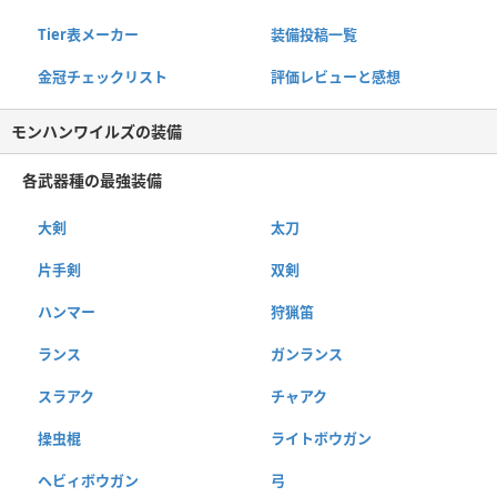
Tier表メーカー
装備投稿一覧
金冠チェックリスト
評価レビューと感想
モンハンワイルズの装備
各武器種の最強装備
大剣
太刀
片手剣
双剣
ハンマー
狩猟笛
ランス
ガンランス
スラアク
チャアク
操虫棍
ライトボウガン
ヘビィボウガン
弓