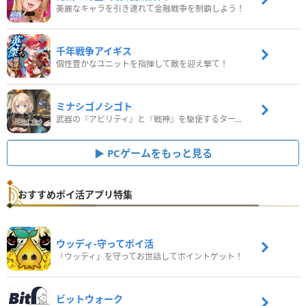
美麗なキャラを引き連れて金融戦争を制覇しよう！
千年戦争アイギス
個性豊かなユニットを指揮して敵を迎え撃て！
ミナシゴノシゴト
武器の『アビリティ』と『戦神』を駆使するターン制コマンドバトルRPG！
PCゲームをもっと見る
おすすめポイ活アプリ特集
ウッディ‐守ってポイ活
「ウッディ」を守ってお世話してポイントゲット！
ビットウォーク