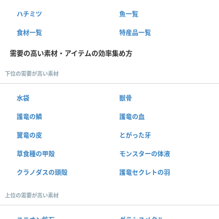
ハチミツ
魚一覧
食材一覧
特産品一覧
需要の高い素材・アイテムの効率集め方
下位の需要が高い素材
水袋
獣骨
護竜の鱗
護竜の血
翼竜の皮
とがった牙
草食種の甲殻
モンスターの体液
クラノダスの頭殻
護竜セクレトの羽
上位の需要が高い素材