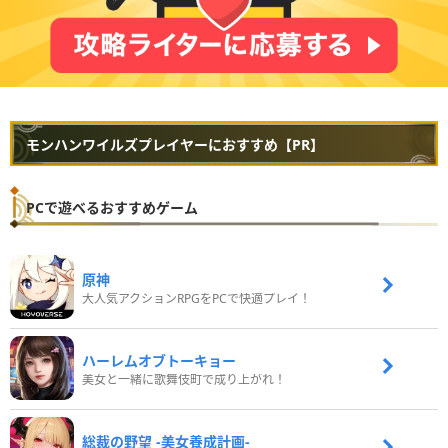
モンハンワイルズプレイヤーにおすすめ【PR】
PCで遊べるおすすめゲーム
原神
大人気アクションRPGをPCで快適プレイ！
ハーレムオブトーキョー
美女と一緒に歌舞伎町で成り上がれ！
総裁の野望 -美女養成計画-