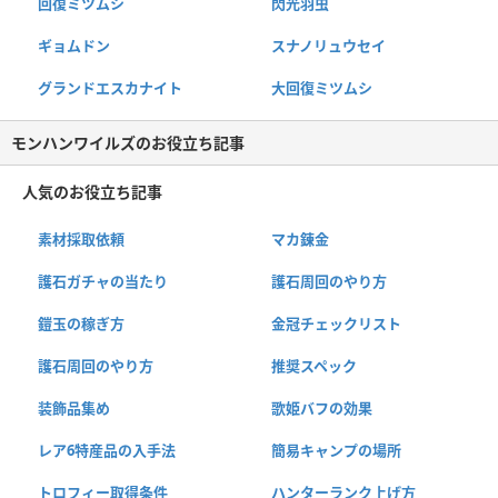
回復ミツムシ
閃光羽虫
ギョムドン
スナノリュウセイ
グランドエスカナイト
大回復ミツムシ
モンハンワイルズのお役立ち記事
人気のお役立ち記事
素材採取依頼
マカ錬金
護石ガチャの当たり
護石周回のやり方
鎧玉の稼ぎ方
金冠チェックリスト
護石周回のやり方
推奨スペック
装飾品集め
歌姫バフの効果
レア6特産品の入手法
簡易キャンプの場所
トロフィー取得条件
ハンターランク上げ方