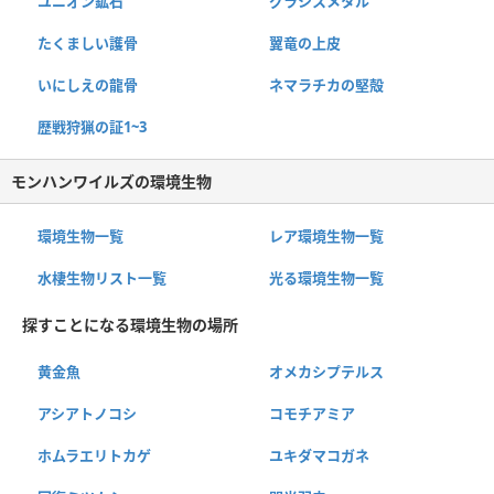
ユニオン鉱石
グラシスメタル
たくましい護骨
翼竜の上皮
いにしえの龍骨
ネマラチカの堅殻
歴戦狩猟の証1~3
モンハンワイルズの環境生物
環境生物一覧
レア環境生物一覧
水棲生物リスト一覧
光る環境生物一覧
探すことになる環境生物の場所
黄金魚
オメカシプテルス
アシアトノコシ
コモチアミア
ホムラエリトカゲ
ユキダマコガネ