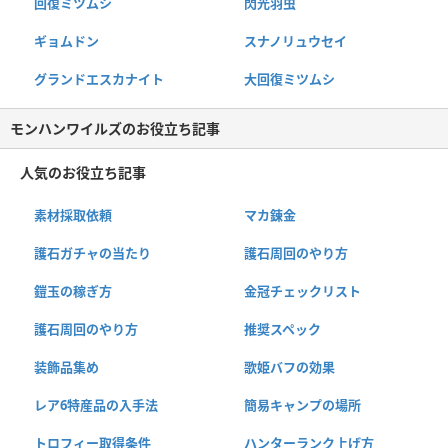
回復ミツムシ
閃光羽虫
ギョムドン
スナノリュウセイ
グランドエスカナイト
大回復ミツムシ
モンハンワイルズのお役立ち記事
人気のお役立ち記事
素材採取依頼
マカ錬金
護石ガチャの当たり
護石周回のやり方
鎧玉の稼ぎ方
金冠チェックリスト
護石周回のやり方
推奨スペック
装飾品集め
歌姫バフの効果
レア6特産品の入手法
簡易キャンプの場所
トロフィー取得条件
ハンターランク上げ方