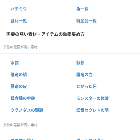
ハチミツ
魚一覧
食材一覧
特産品一覧
需要の高い素材・アイテムの効率集め方
下位の需要が高い素材
水袋
獣骨
護竜の鱗
護竜の血
翼竜の皮
とがった牙
草食種の甲殻
モンスターの体液
クラノダスの頭殻
護竜セクレトの羽
上位の需要が高い素材