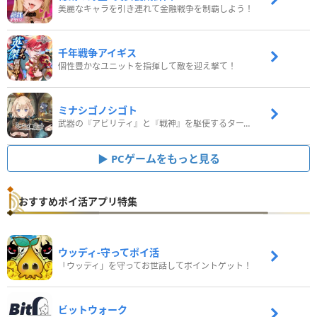
美麗なキャラを引き連れて金融戦争を制覇しよう！
千年戦争アイギス
個性豊かなユニットを指揮して敵を迎え撃て！
ミナシゴノシゴト
武器の『アビリティ』と『戦神』を駆使するターン制コマンドバトルRPG！
PCゲームをもっと見る
おすすめポイ活アプリ特集
ウッディ‐守ってポイ活
「ウッディ」を守ってお世話してポイントゲット！
ビットウォーク