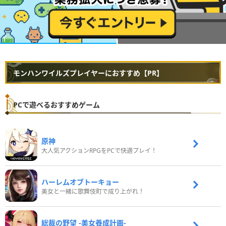
モンハンワイルズプレイヤーにおすすめ【PR】
PCで遊べるおすすめゲーム
原神
大人気アクションRPGをPCで快適プレイ！
ハーレムオブトーキョー
美女と一緒に歌舞伎町で成り上がれ！
総裁の野望 -美女養成計画-