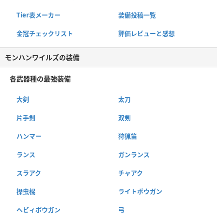
Tier表メーカー
装備投稿一覧
金冠チェックリスト
評価レビューと感想
モンハンワイルズの装備
各武器種の最強装備
大剣
太刀
片手剣
双剣
ハンマー
狩猟笛
ランス
ガンランス
スラアク
チャアク
操虫棍
ライトボウガン
ヘビィボウガン
弓