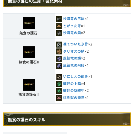
無食の護石の生産・強化素材
沙海竜の尻尾
×1
とがった牙
×1
沙海竜の鱗
×2
無食の護石Ⅰ
凍てついた氷骨
×2
タリオスの鱗
×2
風鋏竜の鱗
×2
無食の護石Ⅱ
風鋏竜の飛膜
×1
いにしえの龍骨
×1
纏蛙の上鱗
×4
纏蛙の堅纏甲
×2
無食の護石Ⅲ
桃毛獣の鋭牙
×1
無食の護石のスキル