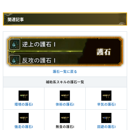
関連記事
護石一覧に戻る
補助系スキルの護石一覧
環境の護石Ⅰ
体術の護石Ⅰ
早気の護石Ⅰ
強走の護石Ⅰ
無食の護石Ⅰ
回避の護石Ⅰ