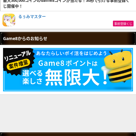
最大300,000コインのGame8コインが当たる！30秒で引ける事前登録く
じ開催中！
るぅみマスター
事前登録くじ
Game8からのお知らせ