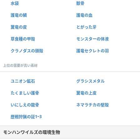
水袋
獣骨
護竜の鱗
護竜の血
翼竜の皮
とがった牙
草食種の甲殻
モンスターの体液
クラノダスの頭殻
護竜セクレトの羽
上位の需要が高い素材
ユニオン鉱石
グラシスメタル
たくましい護骨
翼竜の上皮
いにしえの龍骨
ネマラチカの堅殻
歴戦狩猟の証1~3
モンハンワイルズの環境生物