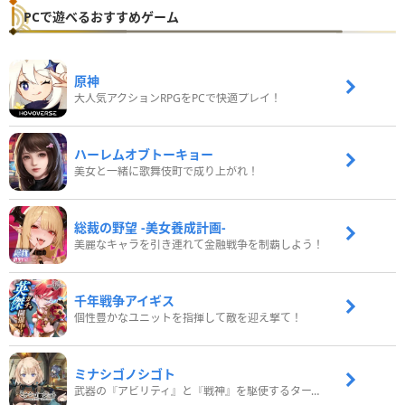
PCで遊べるおすすめゲーム
原神
大人気アクションRPGをPCで快適プレイ！
ハーレムオブトーキョー
美女と一緒に歌舞伎町で成り上がれ！
総裁の野望 -美女養成計画-
美麗なキャラを引き連れて金融戦争を制覇しよう！
千年戦争アイギス
個性豊かなユニットを指揮して敵を迎え撃て！
ミナシゴノシゴト
武器の『アビリティ』と『戦神』を駆使するターン制コマンドバトルRPG！