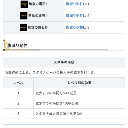
無食の護石Ⅰ
腹減り耐性
Lv.1
無食の護石Ⅱ
腹減り耐性
Lv.2
無食の護石Ⅲ
腹減り耐性
Lv.3
腹減り耐性
スキルの内容
時間経過による、スタミナゲージの最大値の減少を抑える。
レベル
レベル別の効果
1
減少までの時間を50%延長
2
減少までの時間を100%延長
3
スタミナ最大値の減少を無効化