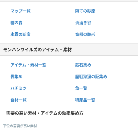
マップ一覧
隔ての砂原
緋の森
油涌き谷
氷霧の断崖
竜都の跡形
モンハンワイルズのアイテム・素材
アイテム・素材一覧
鉱石集め
骨集め
歴戦狩猟の証集め
ハチミツ
魚一覧
食材一覧
特産品一覧
需要の高い素材・アイテムの効率集め方
下位の需要が高い素材