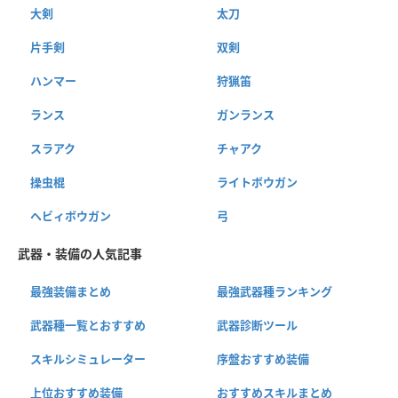
大剣
太刀
片手剣
双剣
ハンマー
狩猟笛
ランス
ガンランス
スラアク
チャアク
操虫棍
ライトボウガン
ヘビィボウガン
弓
武器・装備の人気記事
最強装備まとめ
最強武器種ランキング
武器種一覧とおすすめ
武器診断ツール
スキルシミュレーター
序盤おすすめ装備
上位おすすめ装備
おすすめスキルまとめ