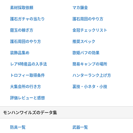
素材採取依頼
マカ錬金
護石ガチャの当たり
護石周回のやり方
鎧玉の稼ぎ方
金冠チェックリスト
護石周回のやり方
推奨スペック
装飾品集め
歌姫バフの効果
レア6特産品の入手法
簡易キャンプの場所
トロフィー取得条件
ハンターランク上げ方
大集会所の行き方
裏技・小ネタ・小技
評価レビューと感想
モンハンワイルズのデータ集
防具一覧
武器一覧