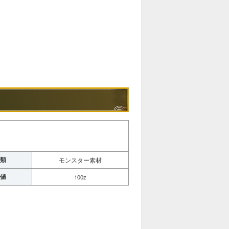
類
モンスター素材
値
100z