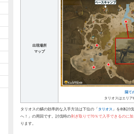
出現場所
マップ
隔て
タリオスはエリア8,10
タリオスの鱗の効率的な入手方法は下位の「
」を8体討
タリオス
へ！」の周回です。討伐時の
剥ぎ取りで70％で入手できるのに
ります。