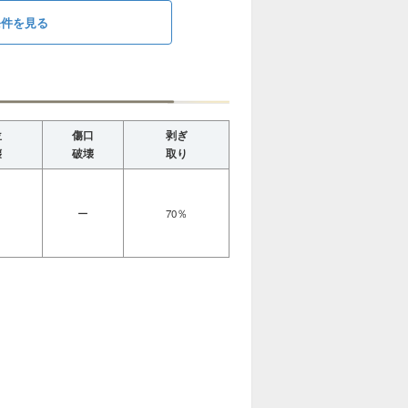
条件を見る
位
傷口
剥ぎ
壊
破壊
取り
ー
70％