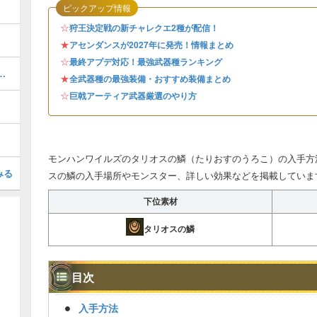
ピックアップ情報
☆
狩王決定戦の新チャレクエ2種が配信！
★
アセンダンスが2027年に発売！情報まとめ
☆
最終アプデ対応！最強武器種ランキング
ャートと進め方・任務クエスト
★
全武器種の最強装備・おすすめ装備まとめ
☆
巨戟アーティア武器厳選のやり方
モンハンワイルズのタリオスの鱗（たりおすのうろこ）の入手方
みる
スの鱗の入手場所やモンスター、詳しい効果などを掲載していま
下位素材
タリオスの鱗
目次
入手方法