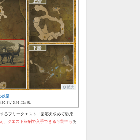
拡大
の砂原
,11,13,16に出現
伐するフリークエスト「歯応え求めて砂原
加え、クエスト報酬で入手できる可能性も
あ