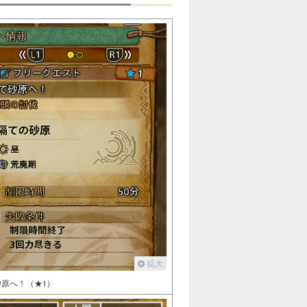
拡大
原へ！（★1）