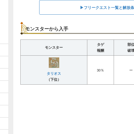
▶︎フリークエスト一覧と解放
モンスターから入手
タゲ
部
モンスター
報酬
破
30％
ー
タリオス
（下位）