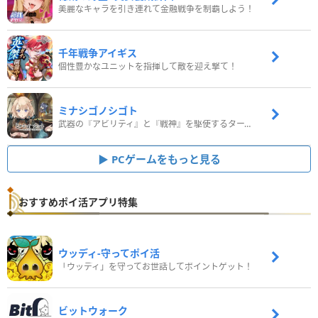
美麗なキャラを引き連れて金融戦争を制覇しよう！
千年戦争アイギス
個性豊かなユニットを指揮して敵を迎え撃て！
ミナシゴノシゴト
武器の『アビリティ』と『戦神』を駆使するターン制コマンドバトルRPG！
PCゲームをもっと見る
おすすめポイ活アプリ特集
ウッディ‐守ってポイ活
「ウッディ」を守ってお世話してポイントゲット！
ビットウォーク