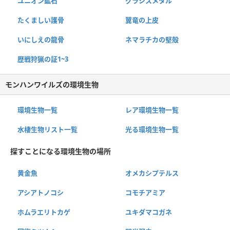
ユニオン鉱石
グラシスメタル
たくましい護骨
翼竜の上皮
いにしえの龍骨
ネマラチカの堅殻
歴戦狩猟の証1~3
モンハンワイルズの環境生物
環境生物一覧
レア環境生物一覧
水棲生物リスト一覧
光る環境生物一覧
探すことになる環境生物の場所
黄金魚
オメカシプテルス
アシアトノコシ
コモチアミア
ホムラエリトカゲ
ユキダマコガネ