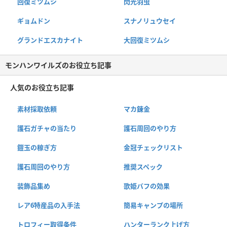
回復ミツムシ
閃光羽虫
ギョムドン
スナノリュウセイ
グランドエスカナイト
大回復ミツムシ
モンハンワイルズのお役立ち記事
人気のお役立ち記事
素材採取依頼
マカ錬金
護石ガチャの当たり
護石周回のやり方
鎧玉の稼ぎ方
金冠チェックリスト
護石周回のやり方
推奨スペック
装飾品集め
歌姫バフの効果
レア6特産品の入手法
簡易キャンプの場所
トロフィー取得条件
ハンターランク上げ方