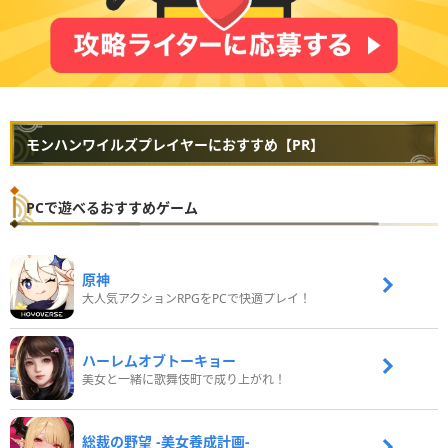
モンハンワイルズプレイヤーにおすすめ【PR】
PCで遊べるおすすめゲーム
原神
大人気アクションRPGをPCで快適プレイ！
ハーレムオブトーキョー
美女と一緒に歌舞伎町で成り上がれ！
総裁の野望 -美女養成計画-