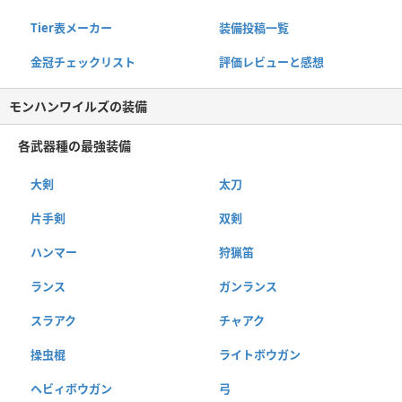
Tier表メーカー
装備投稿一覧
金冠チェックリスト
評価レビューと感想
モンハンワイルズの装備
各武器種の最強装備
大剣
太刀
片手剣
双剣
ハンマー
狩猟笛
ランス
ガンランス
スラアク
チャアク
操虫棍
ライトボウガン
ヘビィボウガン
弓