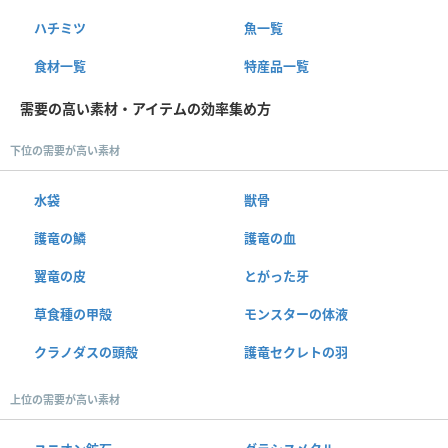
ハチミツ
魚一覧
食材一覧
特産品一覧
需要の高い素材・アイテムの効率集め方
下位の需要が高い素材
水袋
獣骨
護竜の鱗
護竜の血
翼竜の皮
とがった牙
草食種の甲殻
モンスターの体液
クラノダスの頭殻
護竜セクレトの羽
上位の需要が高い素材