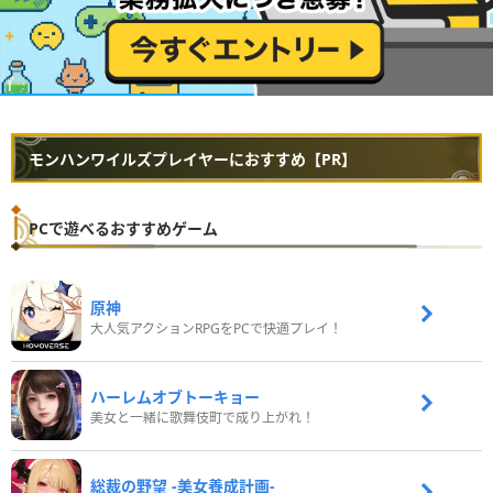
モンハンワイルズプレイヤーにおすすめ【PR】
PCで遊べるおすすめゲーム
原神
大人気アクションRPGをPCで快適プレイ！
ハーレムオブトーキョー
美女と一緒に歌舞伎町で成り上がれ！
総裁の野望 -美女養成計画-