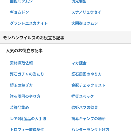
回復ミツムシ
閃光羽虫
ギョムドン
スナノリュウセイ
グランドエスカナイト
大回復ミツムシ
モンハンワイルズのお役立ち記事
人気のお役立ち記事
素材採取依頼
マカ錬金
護石ガチャの当たり
護石周回のやり方
鎧玉の稼ぎ方
金冠チェックリスト
護石周回のやり方
推奨スペック
装飾品集め
歌姫バフの効果
レア6特産品の入手法
簡易キャンプの場所
トロフィー取得条件
ハンターランク上げ方