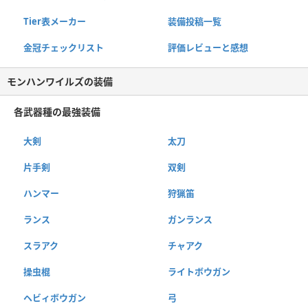
Tier表メーカー
装備投稿一覧
金冠チェックリスト
評価レビューと感想
モンハンワイルズの装備
各武器種の最強装備
大剣
太刀
片手剣
双剣
ハンマー
狩猟笛
ランス
ガンランス
スラアク
チャアク
操虫棍
ライトボウガン
ヘビィボウガン
弓