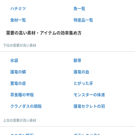
ハチミツ
魚一覧
食材一覧
特産品一覧
需要の高い素材・アイテムの効率集め方
下位の需要が高い素材
水袋
獣骨
護竜の鱗
護竜の血
翼竜の皮
とがった牙
草食種の甲殻
モンスターの体液
クラノダスの頭殻
護竜セクレトの羽
上位の需要が高い素材