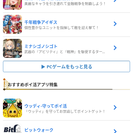
美麗なキャラを引き連れて金融戦争を制覇しよう！
千年戦争アイギス
個性豊かなユニットを指揮して敵を迎え撃て！
ミナシゴノシゴト
武器の『アビリティ』と『戦神』を駆使するターン制コマンドバトルRPG！
PCゲームをもっと見る
おすすめポイ活アプリ特集
ウッディ‐守ってポイ活
「ウッディ」を守ってお世話してポイントゲット！
ビットウォーク