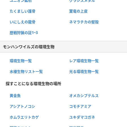
ユニオン鉱石
グラシスメタル
たくましい護骨
翼竜の上皮
いにしえの龍骨
ネマラチカの堅殻
歴戦狩猟の証1~3
モンハンワイルズの環境生物
環境生物一覧
レア環境生物一覧
水棲生物リスト一覧
光る環境生物一覧
探すことになる環境生物の場所
黄金魚
オメカシプテルス
アシアトノコシ
コモチアミア
ホムラエリトカゲ
ユキダマコガネ