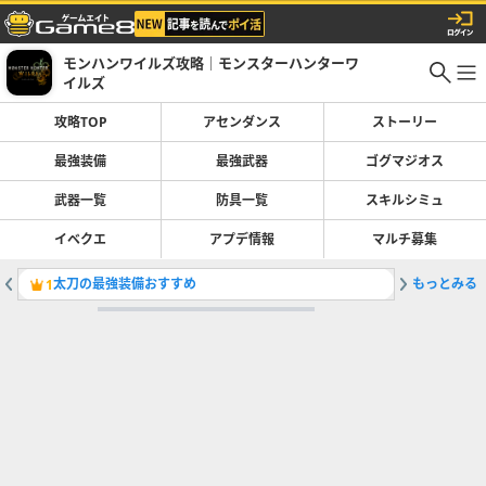
モンハンワイルズ攻略｜モンスターハンターワ
イルズ
攻略TOP
アセンダンス
ストーリー
最強装備
最強武器
ゴグマジオス
武器一覧
防具一覧
スキルシミュ
イベクエ
アプデ情報
マルチ募集
太刀の最強装備おすすめ
もっとみる
Switc
1
2