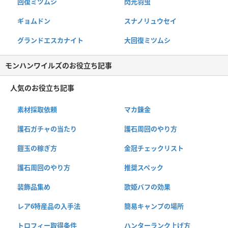
回復ミツムシ
閃光羽虫
ギョムドン
スナノリュウセイ
グランドエスカナイト
大回復ミツムシ
モンハンワイルズのお役立ち記事
人気のお役立ち記事
素材採取依頼
マカ錬金
護石ガチャの当たり
護石周回のやり方
鎧玉の稼ぎ方
金冠チェックリスト
護石周回のやり方
推奨スペック
装飾品集め
歌姫バフの効果
レア6特産品の入手法
簡易キャンプの場所
トロフィー取得条件
ハンターランク上げ方