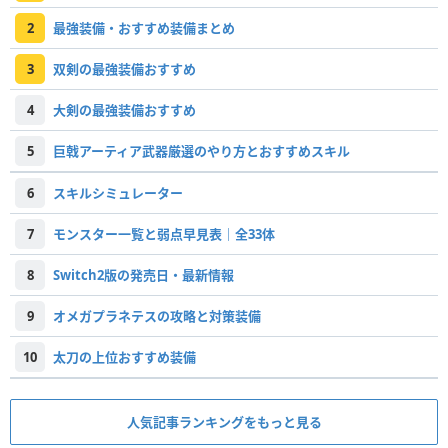
2
最強装備・おすすめ装備まとめ
3
双剣の最強装備おすすめ
4
大剣の最強装備おすすめ
5
巨戟アーティア武器厳選のやり方とおすすめスキル
6
スキルシミュレーター
7
モンスター一覧と弱点早見表｜全33体
8
Switch2版の発売日・最新情報
9
オメガプラネテスの攻略と対策装備
10
太刀の上位おすすめ装備
人気記事ランキングをもっと見る