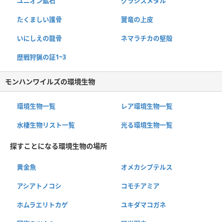
ユニオン鉱石
グラシスメタル
たくましい護骨
翼竜の上皮
いにしえの龍骨
ネマラチカの堅殻
歴戦狩猟の証1~3
モンハンワイルズの環境生物
環境生物一覧
レア環境生物一覧
水棲生物リスト一覧
光る環境生物一覧
探すことになる環境生物の場所
黄金魚
オメカシプテルス
アシアトノコシ
コモチアミア
ホムラエリトカゲ
ユキダマコガネ