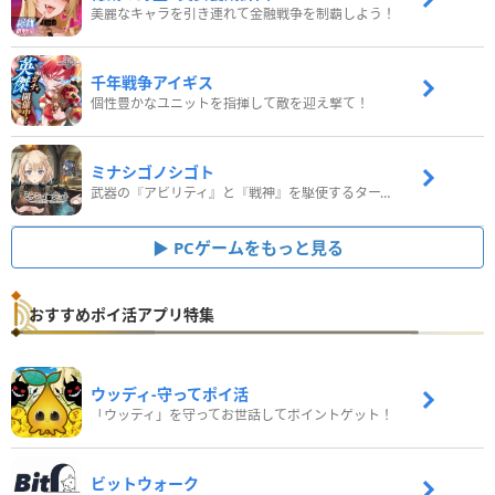
美麗なキャラを引き連れて金融戦争を制覇しよう！
千年戦争アイギス
個性豊かなユニットを指揮して敵を迎え撃て！
ミナシゴノシゴト
武器の『アビリティ』と『戦神』を駆使するターン制コマンドバトルRPG！
PCゲームをもっと見る
おすすめポイ活アプリ特集
ウッディ‐守ってポイ活
「ウッディ」を守ってお世話してポイントゲット！
ビットウォーク