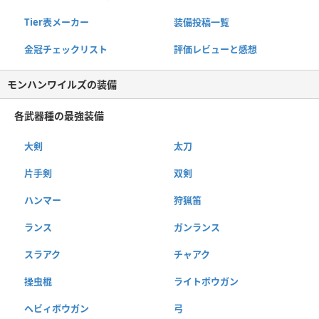
Tier表メーカー
装備投稿一覧
金冠チェックリスト
評価レビューと感想
モンハンワイルズの装備
各武器種の最強装備
大剣
太刀
片手剣
双剣
ハンマー
狩猟笛
ランス
ガンランス
スラアク
チャアク
操虫棍
ライトボウガン
ヘビィボウガン
弓