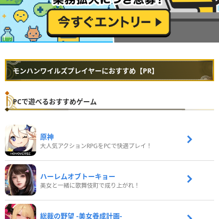
モンハンワイルズプレイヤーにおすすめ【PR】
PCで遊べるおすすめゲーム
原神
大人気アクションRPGをPCで快適プレイ！
ハーレムオブトーキョー
美女と一緒に歌舞伎町で成り上がれ！
総裁の野望 -美女養成計画-