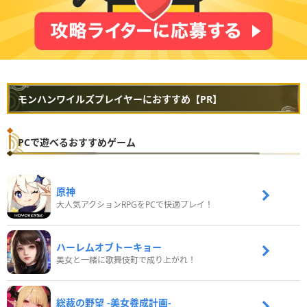
モンハンワイルズプレイヤーにおすすめ【PR】
PCで遊べるおすすめゲーム
原神
大人気アクションRPGをPCで快適プレイ！
ハーレムオブトーキョー
美女と一緒に歌舞伎町で成り上がれ！
総裁の野望 -美女養成計画-