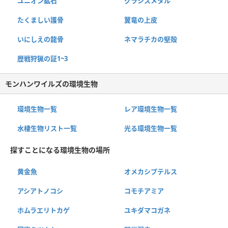
ユニオン鉱石
グラシスメタル
たくましい護骨
翼竜の上皮
いにしえの龍骨
ネマラチカの堅殻
歴戦狩猟の証1~3
モンハンワイルズの環境生物
環境生物一覧
レア環境生物一覧
水棲生物リスト一覧
光る環境生物一覧
探すことになる環境生物の場所
黄金魚
オメカシプテルス
アシアトノコシ
コモチアミア
ホムラエリトカゲ
ユキダマコガネ