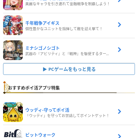
美麗なキャラを引き連れて金融戦争を制覇しよう！
千年戦争アイギス
個性豊かなユニットを指揮して敵を迎え撃て！
ミナシゴノシゴト
武器の『アビリティ』と『戦神』を駆使するターン制コマンドバトルRPG！
PCゲームをもっと見る
おすすめポイ活アプリ特集
ウッディ‐守ってポイ活
「ウッディ」を守ってお世話してポイントゲット！
ビットウォーク