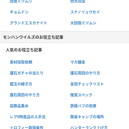
回復ミツムシ
閃光羽虫
ギョムドン
スナノリュウセイ
グランドエスカナイト
大回復ミツムシ
モンハンワイルズのお役立ち記事
人気のお役立ち記事
素材採取依頼
マカ錬金
護石ガチャの当たり
護石周回のやり方
鎧玉の稼ぎ方
金冠チェックリスト
護石周回のやり方
推奨スペック
装飾品集め
歌姫バフの効果
レア6特産品の入手法
簡易キャンプの場所
トロフィー取得条件
ハンターランク上げ方