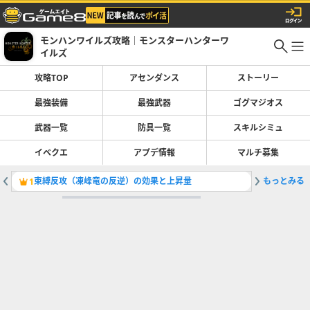
モンハンワイルズ攻略｜モンスターハンターワ
イルズ
攻略TOP
アセンダンス
ストーリー
最強装備
最強武器
ゴグマジオス
武器一覧
防具一覧
スキルシミュ
イベクエ
アプデ情報
マルチ募集
束縛反攻（凍峰竜の反逆）の効果と上昇量
もっとみる
上位装備
1
2