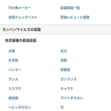
Tier表メーカー
装備投稿一覧
金冠チェックリスト
評価レビューと感想
モンハンワイルズの装備
各武器種の最強装備
大剣
太刀
片手剣
双剣
ハンマー
狩猟笛
ランス
ガンランス
スラアク
チャアク
操虫棍
ライトボウガン
ヘビィボウガン
弓