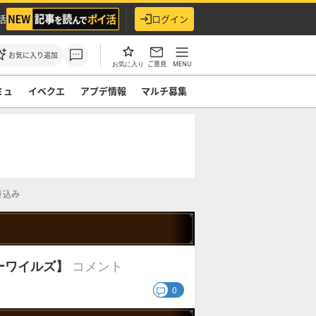
活
ログイン
お気に入り追加
ご意見
MENU
お気に入り
ミュ
イベクエ
アプデ情報
マルチ募集
き込み
コメント
ーワイルズ】
0