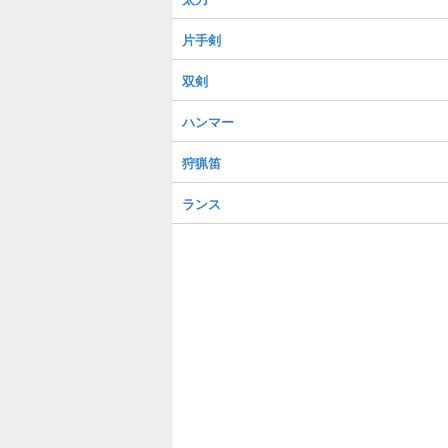
片手剣
双剣
ハンマー
狩猟笛
ランス